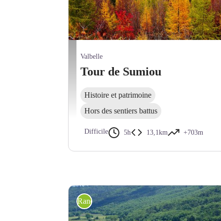
Montagne de Sumiou - ©AD04-FIB
Valbelle
Tour de Sumiou
Histoire et patrimoine
Hors des sentiers battus
Difficile
5h
13,1km
+703m
Randonnée pédestre