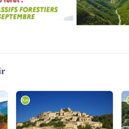
ir
Randonnée pédestre
R