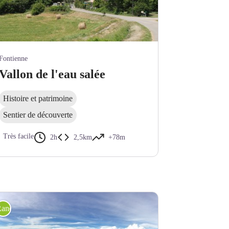
tienne - Francesca Jeanparis
Fontienne
Vallon de l'eau salée
Histoire et patrimoine
Sentier de découverte
Très facile
2h
2,5km
+78m
andonnée pédestre