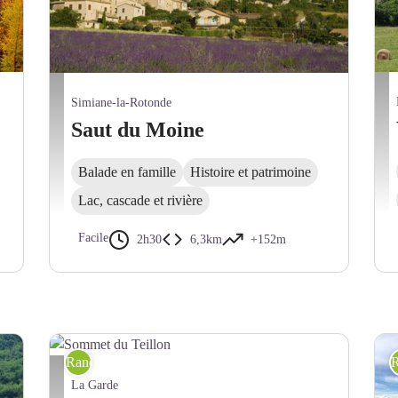
Fon
Simiane-la-Rotonde - OT Haute Provence Pays de Banon
Simiane-la-Rotonde
Saut du Moine
Balade en famille
Histoire et patrimoine
Lac, cascade et rivière
Facile
2h30
6,3km
+152m
Randonnée pédestre
R
Sommet du Teillon - DR
La Garde