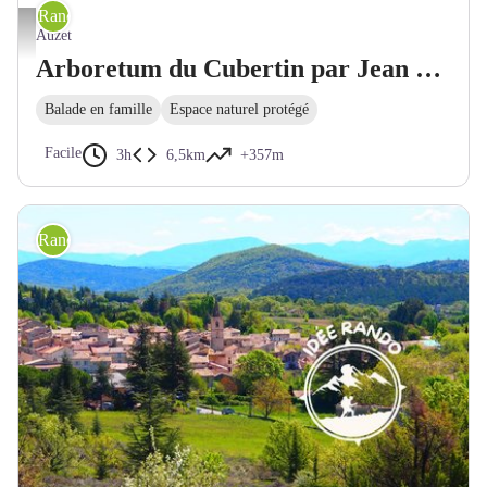
Randonnée pédestre
Cabane forestière - OT PADLB
Auzet
Arboretum du Cubertin par Jean Médou
Balade en famille
Espace naturel protégé
Facile
3h
6,5km
+357m
Randonnée pédestre