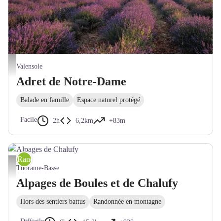
Lever de soleil sur le plateau - Teddy Verneuil AD04
Valensole
Adret de Notre-Dame
Balade en famille
Espace naturel protégé
Facile
2h
6,2km
+83m
Randonnée pédestre
Alpages de Chalufy - MV - CD Alpes de Haute-Provence
Thorame-Basse
Alpages de Boules et de Chalufy
Hors des sentiers battus
Randonnée en montagne