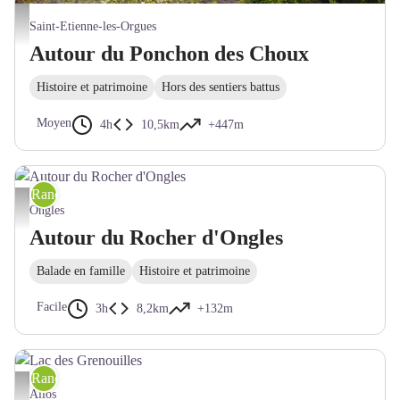
Village de St-Etienne-les-Orgues - Anaïs Joly - Anaïs Joly
Saint-Etienne-les-Orgues
Autour du Ponchon des Choux
Histoire et patrimoine
Hors des sentiers battus
Moyen
4h
10,5km
+447m
Randonnée pédestre
Autour du Rocher d'Ongles - Francesca Jeanparis - CCPFML
Ongles
Autour du Rocher d'Ongles
Balade en famille
Histoire et patrimoine
Facile
3h
8,2km
+132m
Randonnée pédestre
Lac des Grenouilles - B Courbon
Allos