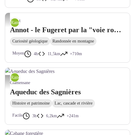
Verdon-Tourisme
Annot
Randonnée pédestre
Annot - le Fugeret par la "voie romaine" d'Argenton
Curiosité géologique
Randonnée en montagne
Moyen
4h
11,5km
+710m
Randonnée pédestre
Aqueduc des Sagnières - RM - CD Alpes de Haute Provence
Clamensane
Aqueduc des Sagnières
Histoire et patrimoine
Lac, cascade et rivière
Facile
3h
6,2km
+241m