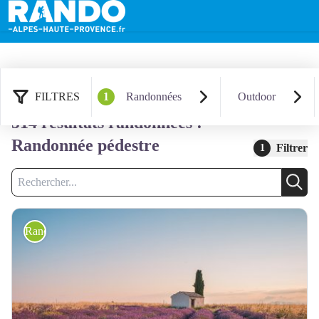
FILTRES
1
Randonnées
Outdoor
514 résultats randonnées :
Randonnée pédestre
Filtrer
1
Recherche
Rech
Randonnée pédestre