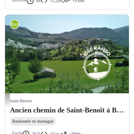
Difficile
6h
15,2km
+938m
Randonnée pédestre
Verdon-Tourisme
Saint-Benoet
Ancien chemin de Saint-Benoît à Braux
Randonnée en montagne
Facile
3h15
11km
+360m