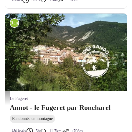
Randonnée pédestre
Verdon-Tourisme
Le Fugeret
Annot - le Fugeret par Roncharel
Randonnée en montagne
Difficile
5h
11,7km
+708m