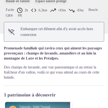
Balade en famille
Espace naturel protégé
Voir l'image en plein écran
Facile
Boucle
2h
6,2km
+83m
-83m
GR®
PR
Embarquer cet élément afin d'y avoir accès hors
connexion
Promenade familiale qui ravira ceux qui aiment les paysages
provençaux : champs de lavande, amandiers et au loin la
montagne de Lure et les Préalpes.
Des champs de lavande, une vue panoramique et au retour la
fraîcheur d'un vallon, voilà ce qui vous attend au cours de cette
balade.
1 patrimoine à découvrir
Valensole - Teddy Verneuil_AD_04