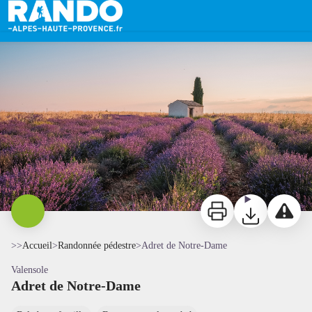
Adret de Notre-Dame
Lever de soleil sur le plateau - Teddy Verneuil AD04
Imprimer
Télécharger
Signaler 
>>
Accueil
>
Randonnée pédestre
>
Adret de Notre-Dame
Valensole
Adret de Notre-Dame