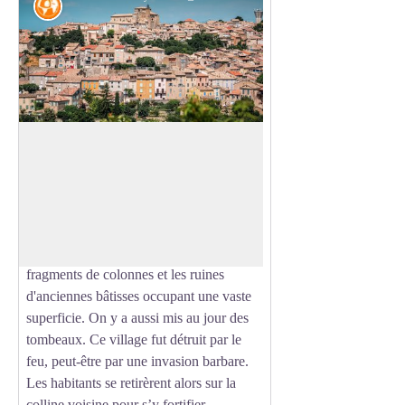
Histoire
Valensole et Saint Mayeul
Le nom du village apparait pour la
première fois dans des écrits en 909.
Voir l'image en plein écran
À l'époque gallo-romaine, un village se
situait à l'extrémité de la vallée dans le
quartier d'Arlane. On y a retrouvé des
fragments de colonnes et les ruines
d'anciennes bâtisses occupant une vaste
superficie. On y a aussi mis au jour des
tombeaux. Ce village fut détruit par le
feu, peut-être par une invasion barbare.
Les habitants se retirèrent alors sur la
colline voisine pour s’y fortifier.