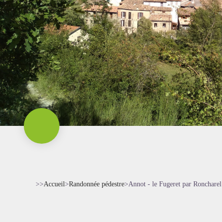
>>
Accueil
>
Randonnée pédestre
>
Annot - le Fugeret par Roncharel