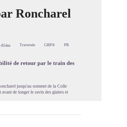
par Roncharel
image en plein écran
Traversée
GRP®
PR
-854m
bilité de retour par le train des
Roncharel jusqu'au sommet de la Colle
avant de longer le ravin des glaïres et