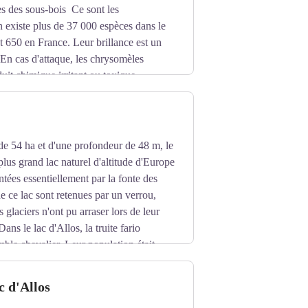
tes des sous-bois Ce sont les
n existe plus de 37 000 espèces dans le
 650 en France. Leur brillance est un
. En cas d'attaque, les chrysomèles
uit chimique irritant ou toxique.
de 54 ha et d'une profondeur de 48 m, le
 plus grand lac naturel d'altitude d'Europe
tées essentiellement par la fonte des
de ce lac sont retenues par un verrou,
 glaciers n'ont pu arraser lors de leur
ans le lac d'Allos, la truite fario
mble chevalier. Leur population était
èche y était exercée professionnellement
c d'Allos