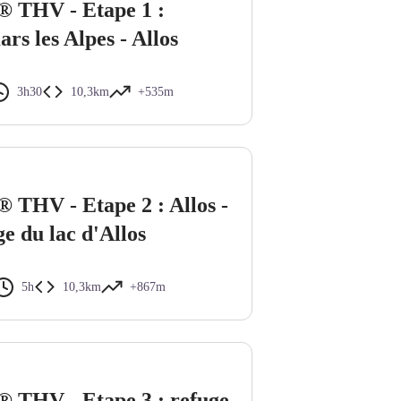
 THV - Etape 1 :
rs les Alpes - Allos
3h30
10,3km
+535m
 THV - Etape 2 : Allos -
e du lac d'Allos
5h
10,3km
+867m
 THV - Etape 3 : refuge