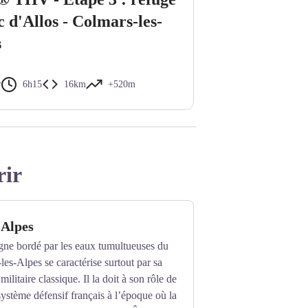
c d'Allos - Colmars-les-
s
e
6h15
16km
+520m
rir
-Alpes
gne bordé par les eaux tumultueuses du
es-Alpes se caractérise surtout par sa
militaire classique. Il la doit à son rôle de
système défensif français à l’époque où la