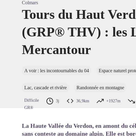
Colmars
Tours du Haut Verd
(GRP® THV) : les 
Voir l'
Mercantour
A voir : les incontournables du 04
Espace naturel pro
Lac, cascade et rivière
Randonnée en montagne
Difficile
3j
36,9km
+1927m
GR®
La Haute Vallée du Verdon, en amont du cé
sans conteste au domaine alpin. Elle est bor