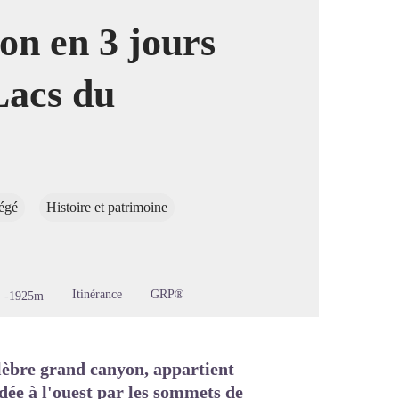
on en 3 jours
Lacs du
image en plein écran
tégé
Histoire et patrimoine
Itinérance
GRP®
-1925m
lèbre grand canyon, appartient
dée à l'ouest par les sommets de