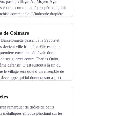
 deux pas du village. Au Moyen-Âge,
s est une communauté prospère qui jouit
anchise communale. L’industrie drapière
u’à la fin du XIXème siècle est
peaux ovins qui fréquentent les pâturages
ns de Colmars
humance.
 Barcelonnette passent à la Savoie et
devient ville frontière. Elle est alors
 première enceinte médiévale dont
s de ses guerres contre Charles Quint,
ème défensif. C’est surtout à la fin du
e le village sera doté d’un ensemble de
us développé qui lui donnera son aspect
Victor-Amédée à la ligue d’Augsbourg en
uis XIV charge Vauban d’étudier un
èles
é est donnée aux deux redoutes destinées à
carré le Fort de France et au nord le Fort
rrez remarquer de drôles de petits
ets métalliques en vous penchant sur les