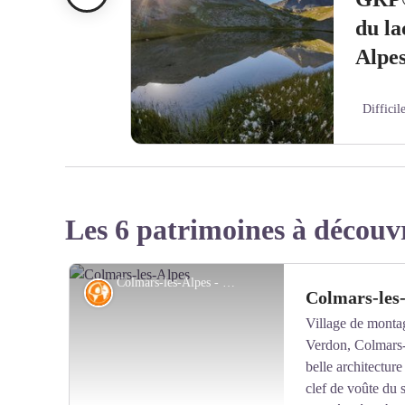
du la
Alpe
Difficil
Lac de l'Encombrette - Robert Palomba
Les 6 patrimoines à découv
Colmars-les-Alpes - OT Colmars
Histoire
Colmars-les
Village de monta
Verdon, Colmars-l
belle architecture 
clef de voûte du 