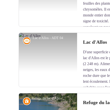
feuilles des plan
chrysomèles. Il e
monde entier dont
signe de toxicité
expulsent un prod
Lac d'Allos - ADT 04
Lac, cascade et rivière
Lac d'Allos
D'une superficie 
Voir l'image en plein écran
lac d'Allos est le
(2 248 m). Alimen
neiges, les eaux 
roche dure que les
lent écoulement. D
cohabite avec l'o
d'une certaine importance puisqu'au XVIIIe siècle la p
Refuge du lac d'Allos - ADT 04
et le poisson vendu.
Refuge
Refuge du la