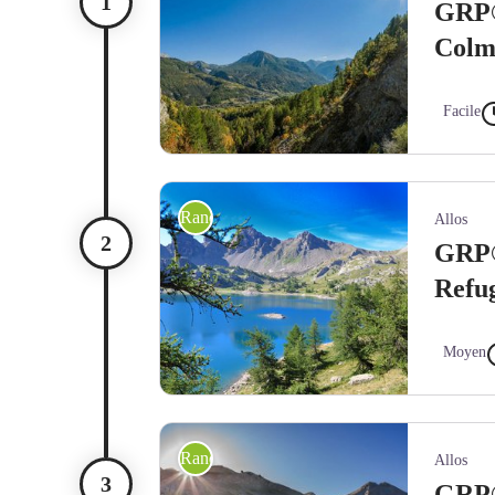
GRP®
Colma
Facile
Vallée du Haut Verdon - Robert Palomba
Randonnée itinérante
Allos
GRP®
Refug
Moyen
Lac d'Allos - AD04
Randonnée itinérante
Allos
GRP®