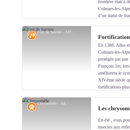
frontière était à
Colmars-les-Alpe
d’un statut de fr
qui fera la renommée de la haute vallée du Verdon jusq
florissante. La laine est fournie par les nombreux trou
Fort de Savoie - ADT 04
Histoire
Fortificatio
venant de Basse Provence par les « drailles » de trans
En 1388, Allos et
Colmars-les-Alpes 
Voir l'image en plein écran
protégée par une
François 1er, lor
améliorera le syst
XIVème siècle qu
fortifications pl
actuel. L’époque est alors troublée. Avec l’adhésion 
1690, c’est la guerre entre la France et la Savoie. Lo
Chrysomèle - SA - CD Alpes de Haute-Provence
Faune
Les chrysom
système de défense pour renforcer la frontière. Priorit
surveiller les ponts : au sud une simple redoute de plan 
En été , vous pou
de Savoie beaucoup plus vaste.
Voir l'image en plein écran
insectes aux refl