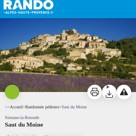
Saut du Moine
Simiane-la-Rotonde - OT Haute Provence Pays de Banon
Imprimer
Télécharger
Signaler 
>>
Accueil
>
Randonnée pédestre
>
Saut du Moine
Simiane-la-Rotonde
Saut du Moine