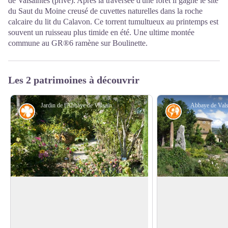
de Valsaintes (privé). Après la traversée d'une forêt il gagne le site
du Saut du Moine creusé de cuvettes naturelles dans la roche
calcaire du lit du Calavon. Ce torrent tumultueux au printemps est
souvent un ruisseau plus timide en été. Une ultime montée
commune au GR®6 ramène sur Boulinette.
Les 2 patrimoines à découvrir
Jardin de l'Abbaye de Valsaintes - AD04
Abbaye de Vals
Flore
Histoire
Jardin de l'Abbaye
Abbaye de Valsaint
Modèle de jardin écologique, le jardin de
Dans l'Antiquité, le s
Valsaintes est devenu un espace de
dédié à Belenos, d'o
Voir l'image en plein écran
référence tant pour la préservation de la
Boulinette. En 1144 