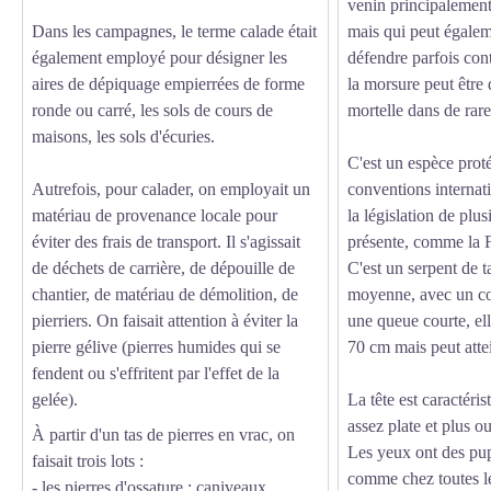
venin principalement 
Dans les campagnes, le terme calade était
mais qui peut égaleme
également employé pour désigner les
défendre parfois con
aires de dépiquage empierrées de forme
la morsure peut être
ronde ou carré, les sols de cours de
mortelle dans de rare
maisons, les sols d'écuries.
C'est un espèce prot
Autrefois, pour calader, on employait un
conventions internati
matériau de provenance locale pour
la législation de plus
éviter des frais de transport. Il s'agissait
présente, comme la F
de déchets de carrière, de dépouille de
C'est un serpent de ta
chantier, de matériau de démolition, de
moyenne, avec un cor
pierriers. On faisait attention à éviter la
une queue courte, el
pierre gélive (
pierres humides qui se
70 cm mais peut atte
fendent ou s'effritent par l'effet de la
gelée).
La tête est caractéris
assez plate et plus o
À partir d'un tas de pierres en vrac, on
Les yeux ont des pupi
faisait trois lots :
comme chez toutes le
- les pierres d'ossature : caniveaux,