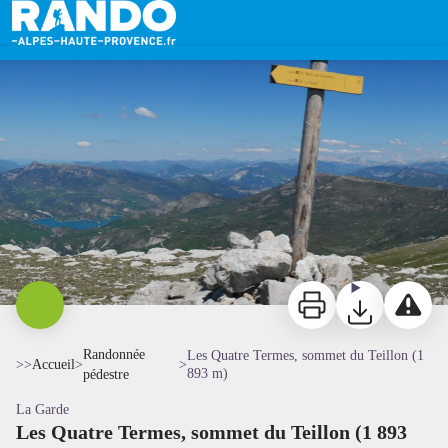
Les Quatre Termes, sommet du Teillon (1 893 m)
Sommet du Teillon - DR
Imprimer
Télécharger
Signaler 
Randonnée
Les Quatre Termes, sommet du Teillon (1
>>
Accueil
>
>
893 m)
pédestre
La Garde
Les Quatre Termes, sommet du Teillon (1 893