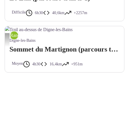
Difficile
6h30
40,6km
+2257m
Randonnée trail
Trail au-dessus de Digne-les-Bains - FE - CD Alpes de Haute-Provence
Digne-les-Bains
Sommet du Martignon (parcours trail n°4)
Moyen
4h30
16,4km
+951m