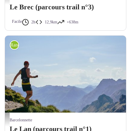
Le Brec (parcours trail n°3)
Facile
2h
12,9km
+638m
Randonnée trail
Akuna
Barcelonnette
Le Lan (parcours trail n°1)