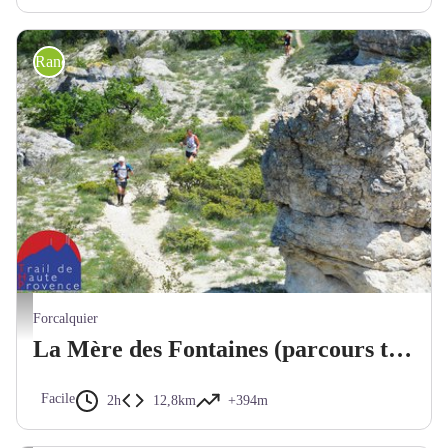
Randonnée trail
Trail Mère des Fontaines - Espace Trail Forcalquier Lure - Akuna Matata
Forcalquier
La Mère des Fontaines (parcours trail n°4)
Facile
2h
12,8km
+394m