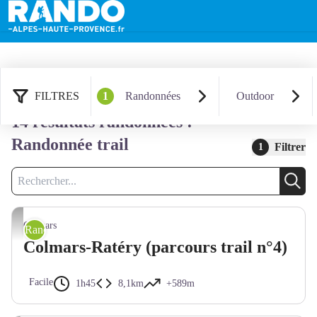
FILTRES
1
Randonnées
Outdoor
14 résultats randonnées :
Randonnée trail
Filtrer
1
Recherche
Rech
Akuna
Colmars
Randonnée trail
Colmars-Ratéry (parcours trail n°4)
Facile
1h45
8,1km
+589m