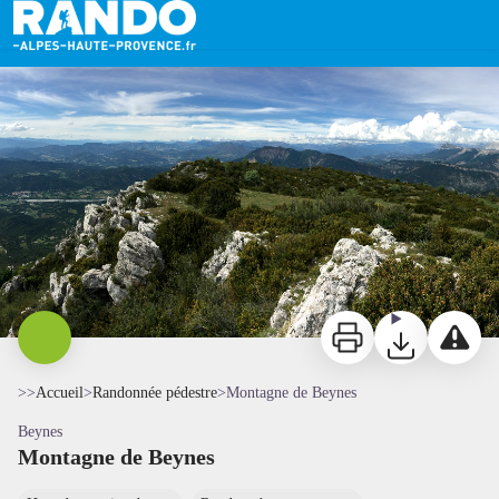
Montagne de Beynes
Sommet de la montagne de Beynes - MV - CD Alpes de Haute-Provence
Imprimer
Télécharger
Signaler 
>>
Accueil
>
Randonnée pédestre
>
Montagne de Beynes
Beynes
Montagne de Beynes