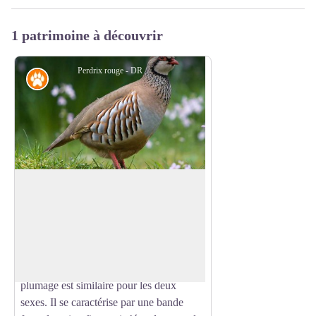
1 patrimoine à découvrir
Perdrix rouge - DR
Faune
La perdrix rouge
Les pelouses sommitales de la montagne
de Beynes abritent plusieurs compagnies
Voir l'image en plein écran
de Perdrix rouges. C'est un galliforme de
taille moyenne, pesant en moyenne 400 g
pour la poule, 480g pour le mâle. Le
plumage est similaire pour les deux
sexes. Il se caractérise par une bande