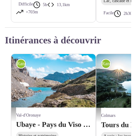
Lac, cascade et riv
Difficile
5h
13,1km
+703m
Facile
2h30
Itinérances à découvrir
Randonnée itinérante
Randonnée itinér
Lac Long - Teddy Verneuil/AD04
Lac d'Allos - Teddy Vern
Val-d'Oronaye
Colmars
Ubaye - Pays du Viso en 4 jours (GRP®) : Tour de Sautron
Histoire et patrimoine