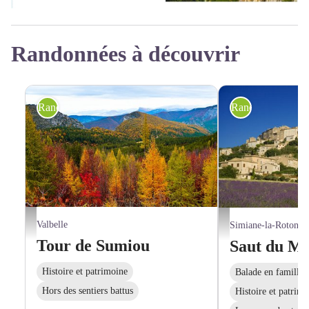
Randonnées à découvrir
Randonnée pédestre
Randonnée pédes
Montagne de Sumiou - ©AD04-FIB
Simiane-la-Rotonde - OT
Valbelle
Simiane-la-Rotonde
Tour de Sumiou
Saut du M
Histoire et patrimoine
Balade en famille
Hors des sentiers battus
Histoire et patrim