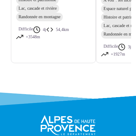
A voir : les incon
Lac, cascade et rivière
Espace naturel pro
Randonnée en montagne
Histoire et patrim
Lac, cascade et riv
Difficile
4j
54,4km
Randonnée en mon
+3548m
Difficile
3j
+1927m