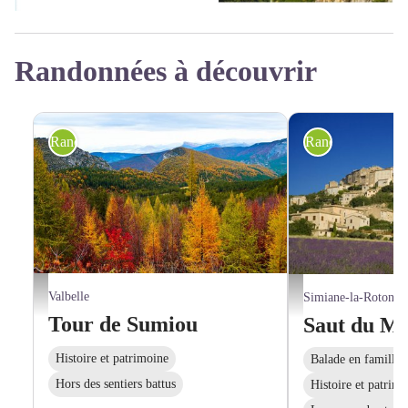
Randonnées à découvrir
Randonnée pédestre
Randonnée pédes
Montagne de Sumiou - ©AD04-FIB
Simiane-la-Rotonde - OT
Valbelle
Simiane-la-Rotonde
Tour de Sumiou
Saut du M
Histoire et patrimoine
Balade en famille
Hors des sentiers battus
Histoire et patrim