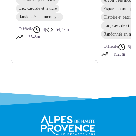
A voir : les incon
Lac, cascade et rivière
Espace naturel pro
Randonnée en montagne
Histoire et patrim
Lac, cascade et riv
Difficile
4j
54,4km
Randonnée en mon
+3548m
Difficile
3j
+1927m