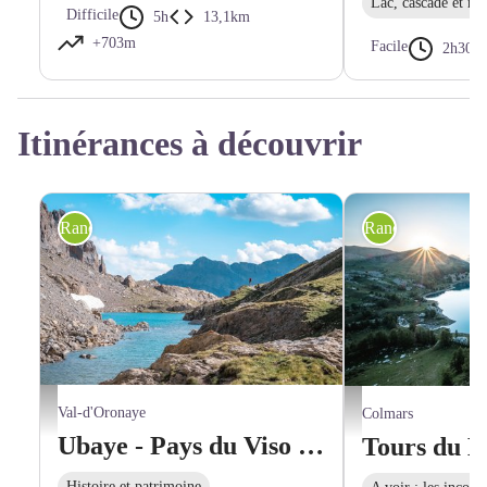
Lac, cascade et riv
Difficile
5h
13,1km
+703m
Facile
2h30
Itinérances à découvrir
Randonnée itinérante
Randonnée itinér
Lac Long - Teddy Verneuil/AD04
Lac d'Allos - Teddy Vern
Val-d'Oronaye
Colmars
Ubaye - Pays du Viso en 4 jours (GRP®) : Tour de Sautron
Histoire et patrimoine