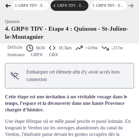
Voir l'image en plein écran
➜
➜
-de-Verdon
3
.
GRP® TDV - Etape 3 : Esparron-de-Verdon - Quinson
4
.
GRP® TDV - Etape 4 : Quinson - St-Julien-le-Montagnier
5
.
GRP® TDV - Etape 5 : St-Julien-le-Montagnier - Gréoux-les-Bains
Étape précédente
Étap
Quinson
4. GRP® TDV - Etape 4 : Quinson - St-Julien-
le-Montagnier
Difficile
6h30
18,3km
+419m
-217m
Itinérance
GRP®
GR®
Embarquer cet élément afin d'y avoir accès hors
connexion
Cette étape est une invitation à un véritable voyage dans le
temps, l’espace et la découverte dans une haute Provence
chargée d’histoire.
Une étape féérique où se mêle passé proche et passé lointain. En
longeant le Verdon sur les ouvrages abandonnés du canal du
Verdon, l'itinéraire passe devant les grottes occupées dès la