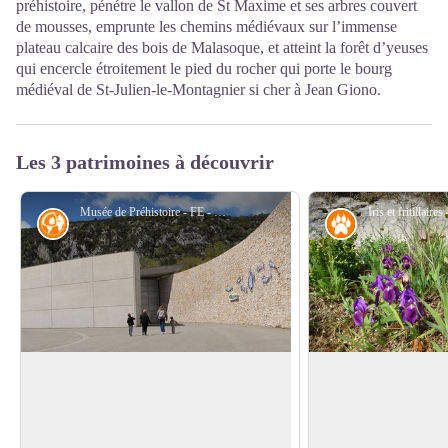
préhistoire, pénétre le vallon de St Maxime et ses arbres couvert
de mousses, emprunte les chemins médiévaux sur l’immense
plateau calcaire des bois de Malasoque, et atteint la forêt d’yeuses
qui encercle étroitement le pied du rocher qui porte le bourg
médiéval de St-Julien-le-Montagnier si cher à Jean Giono.
Les 3 patrimoines à découvrir
Musée de Préhistoire - FE - CD Alpes de Haute-Provence
Histoire
Faune
Musée de Préhistoire des gorges du
Espace naturel sens
Verdon
gorges du Verdon
Des sites archéologiques dans un cadre
Territoire du Parc na
exceptionnel, un musée pour remonter le
Verdon, les basses g
Voir l'image en plein écran