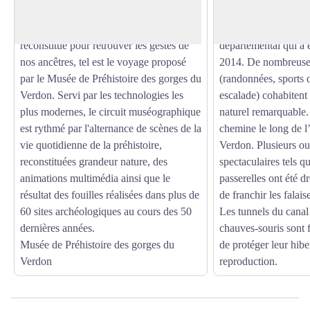
temps et aller à la rencontre de ses
protégées dans le ca
origines, un village préhistorique
et sont aussi un Espa
reconstitué pour retrouver les gestes de
départemental qui a
nos ancêtres, tel est le voyage proposé
2014. De nombreuses
par le Musée de Préhistoire des gorges du
(randonnées, sports 
Verdon. Servi par les technologies les
escalade) cohabitent
plus modernes, le circuit muséographique
naturel remarquable. 
est rythmé par l'alternance de scènes de la
chemine le long de l
vie quotidienne de la préhistoire,
Verdon. Plusieurs o
reconstituées grandeur nature, des
spectaculaires tels qu
animations multimédia ainsi que le
passerelles ont été d
résultat des fouilles réalisées dans plus de
de franchir les falais
60 sites archéologiques au cours des 50
Les tunnels du canal 
dernières années.
chauves-souris sont 
Musée de Préhistoire des gorges du
de protéger leur hibe
Verdon
reproduction.