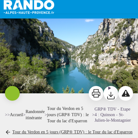
GRP® TDV - Etape 4 : Quinson - St-Julien-le-Montagnier
Basses gorges du Verdon - SA - CD Alpes de Haute-Provence
Imprimer
Télécharger
Signaler 
Tour du Verdon en 5
GRP® TDV - Etape
Randonnée
>>
Accueil
>
>
jours (GRP® TDV) : le
>
4 : Quinson - St-
itinérante
Julien-le-Montagnier
Tour du lac d'Esparron
Tour du Verdon en 5 jours (GRP® TDV) : le Tour du lac d'Esparron