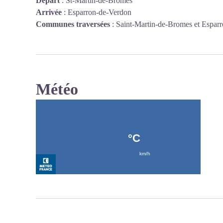
Départ
:
St-Martin-de-Brômes
Arrivée
:
Esparron-de-Verdon
Communes traversées
:
Saint-Martin-de-Bromes et Espar
Météo