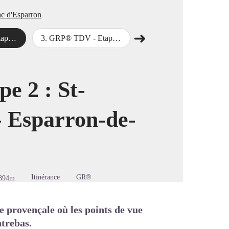
c d'Esparron
➜
e-Verdon
3
.
GRP® TDV - Etape 3 : Esparron-de-Verdon - Quinson
4
.
GRP® TDV - Etape 4 : Quinson - St-Julien-le-Montagnier
Étape suivante
image en plein écran
e 2 : St-
 Esparron-de-
Itinérance
GR®
394m
e provençale où les points de vue
ntrebas.