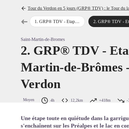
Tour du Verdon en 5 jours (GRP® TDV) : le Tour du la
➜
1
.
GRP® TDV - Etape 1 : Gréoux-les-Bains - St-Martin-de-Brômes
2
.
GRP® TDV - Etape 2 : St-Martin-de-Brômes - Esparron-d
Étape précédente
Voir l'
Saint-Martin-de-Bromes
2. GRP® TDV - Etap
Martin-de-Brômes -
Verdon
Moyen
4h
12,2km
+418m
-
Une étape toute en quiétude dans la garrigu
s'enchaînent sur les Préalpes et le lac en co