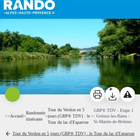
GRP® TDV - Etape 1 : Gréoux-les-Bains - St-Martin-de-Brômes
Le Verdon à Gréoux - Stefano Blanc
Imprimer
Télécharger
Signaler 
Tour du Verdon en 5
GRP® TDV - Etape 1
Randonnée
>>
Accueil
>
>
jours (GRP® TDV) : le
>
: Gréoux-les-Bains -
itinérante
St-Martin-de-Brômes
Tour du lac d'Esparron
Tour du Verdon en 5 jours (GRP® TDV) : le Tour du lac d'Esparron