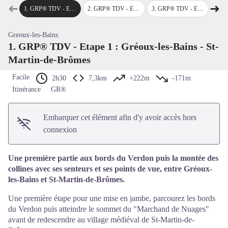
Voir l'image en plein écran
➜
➜
1
.
GRP® TDV - Etape 1 : Gréoux-les-Bains - St-Martin-de-Brômes
2
.
GRP® TDV - Etape 2 : St-Martin-de-Brômes - Esparron-de-Verdon
3
.
GRP® TDV - Etape 3 : Esparron-de-Verdon - Quinson
4
.
GRP® TDV 
Étape précédente
Étap
Greoux-les-Bains
1. GRP® TDV - Etape 1 : Gréoux-les-Bains - St-
Martin-de-Brômes
Facile
2h30
7,3km
+222m
-171m
Itinérance
GR®
Embarquer cet élément afin d'y avoir accès hors
connexion
Une première partie aux bords du Verdon puis la montée des
collines avec ses senteurs et ses points de vue, entre Gréoux-
les-Bains et St-Martin-de-Brômes.
Une première étape pour une mise en jambe, parcourez les bords
du Verdon puis atteindre le sommet du "Marchand de Nuages"
avant de redescendre au village médiéval de St-Martin-de-