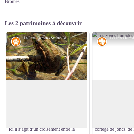
Brômes.
Les 2 patrimoines à découvrir
La Rana Klepton - Stéfano Blanc - PNR Verdon
Faune
Flore
La Rana Klepton
Eau secours
La grenouille verte ou grenouille
La berge du Verdon e
commune, de son nom scientifique Rana
flore particulière et 
Voir l'image en plein écran
klepton esculenta fait partie de la famille
celle des zones humi
des Ranidés. Le terme de « klepton »
peupliers représenten
signifie qu’il s’agit d’une espèce hybride.
arbres présents. Au 
Ici il s’agit d’un croisement entre la
cortège de joncs, de l