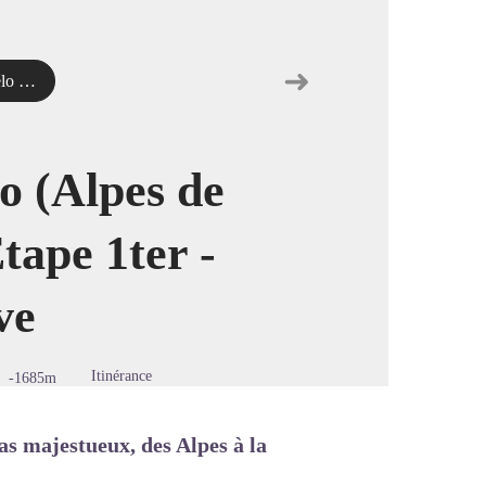
➜
rès sportive
Étape suivante
image en plein écran
o (Alpes de
tape 1ter -
ve
Itinérance
-1685m
as majestueux, des Alpes à la