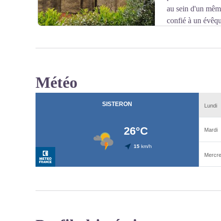
décide de consolider ce qui reste des fortifications. I
au sein d'un même
Erard, ingénieur militaire qui établira deux enceintes suc
confié à un évêqu
celle au sud, en ajoutant des ouvrages bastionnés reliés
résidant à Lurs, ces conflits ont donc sans doute bien pro
défense « en dent de scie » sera repris et amélioré par
richesses par son architecture et son mobilier. Elle es
XIV, après l’invasion de la vallée par Victor-Amédée I
dehors du domaine royal de France.
Météo
Informations et visite de la citadelle
Voir l'image en plein écran