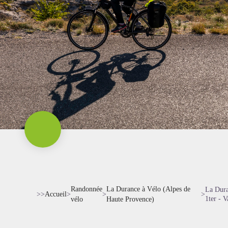
Randonnée
La Durance à Vélo (Alpes de
La Dura
>>
Accueil
>
>
>
1ter - V
vélo
Haute Provence)