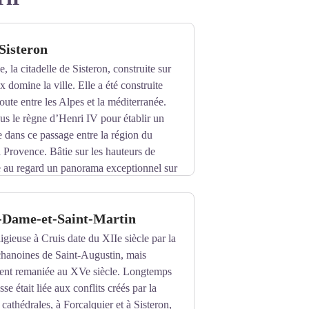
 Sisteron
, la citadelle de Sisteron, construite sur
 domine la ville. Elle a été construite
oute entre les Alpes et la méditerranée.
ous le règne d’Henri IV pour établir un
e dans ce passage entre la région du
 Provence. Bâtie sur les hauteurs de
re au regard un panorama exceptionnel sur
rique, elle porte huit siècles
.
e-Dame-et-Saint-Martin
ècle comme le rempart supérieur et le
igieuse à Cruis date du XIIe siècle par la
r trois fois : en 1516, de retour de
anoines de Saint-Augustin, mais
ement remaniée au XVe siècle. Longtemps
sse était liée aux conflits créés par la
ron devient un enjeu majeur et Henri IV
cathédrales, à Forcalquier et à Sisteron,