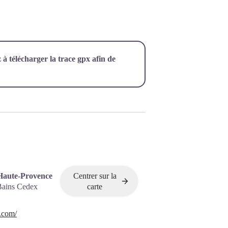
z à télécharger la trace gpx afin de
Haute-Provence
Centrer sur la
Bains Cedex
carte
.com/