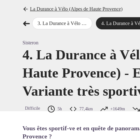
La Durance à Vélo (Alpes de Haute Provence)
➜
- Etape 2 : Château-Arnoux - Manosque
3
.
La Durance à Vélo (Alpes de Haute Provence) - Etape 1bis - Variante sportive
4
.
La Durance à Vélo (Alpes de Haute Provence) - Etape 1ter - Variante t
Étape précédente
Voir l'
Sisteron
4. La Durance à Vél
Haute Provence) - E
Variante très sporti
Difficile
5h
77,4km
+1649m
Vous êtes sportif-ve et en quête de panoram
Provence ?