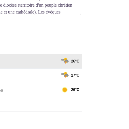
l commande en 1590 les travaux à Jehan
 diocèse (territoire d'un peuple chrétien
cessives sur la face nord et trois sur
e et une cathédrale). Les évèques
 aux remparts de la ville. Ce système de
fité à Cruis, dont l'église recèle de
 Vauban en 1692, sous le règne de Louis
t classée monument historique depuis 1925.
I, Duc de Savoie qui était encore en