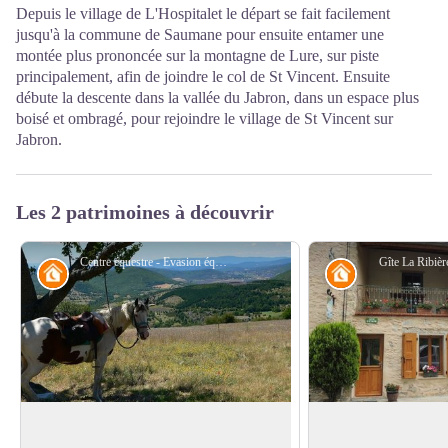
Depuis le village de L'Hospitalet le départ se fait facilement
jusqu'à la commune de Saumane pour ensuite entamer une
montée plus prononcée sur la montagne de Lure, sur piste
principalement, afin de joindre le col de St Vincent. Ensuite
débute la descente dans la vallée du Jabron, dans un espace plus
boisé et ombragé, pour rejoindre le village de St Vincent sur
Jabron.
Les 2 patrimoines à découvrir
Centre équestre - Evasion équestre
Gîte La Ribièr
Refuge
Refuge
Evasion équestre
Gîte d'étape La Rib
Gîte d'étape, location week-end et
A Saint Vincent sur J