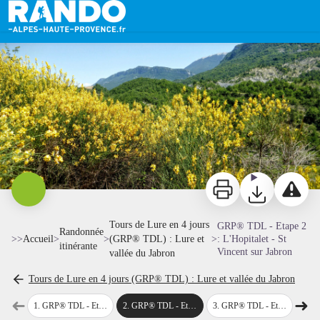
GRP® TDL - Etape 2 : L'Hopitalet - St Vincent sur Jabron
Montagne St Michel - CD04 - Thibaut VERGOZ
Imprimer
Télécharger
Signaler 
Tours de Lure en 4 jours
GRP® TDL - Etape 2
Randonnée
>>
Accueil
>
>
(GRP® TDL) : Lure et
>
: L'Hopitalet - St
itinérante
Vincent sur Jabron
vallée du Jabron
Tours de Lure en 4 jours (GRP® TDL) : Lure et vallée du Jabron
Voir l'image en plein écran
➜
➜
1
.
GRP® TDL - Etape 1 : Rocher d'Ongles - L'Hopitalet
2
.
GRP® TDL - Etape 2 : L'Hopitalet - St Vincent sur Jabron
3
.
GRP® TDL - Etape 3 : St Vincent sur Jabron - Station de Lure
4
.
GRP® TDL
Étape précédente
Étap