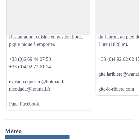
semaine.
Patrick vous accueil
Voir l'image en plein écran
4 route de Banon
de caractère du 19ème
04150 L'Hospitalet
coeur du village. Ce 
Haute Provence se tr
Restauration, cuisine en gestion libre,
du Jabron, au pied d
pique-nique à emporter.
Lure (1826 m).
+33 (0)6 69 44 07 58
+33 (0)4 92 62 02 1
+33 (0)4 92 72 61 54
gite.laribiere@wana
evasion.equestre@hotmail.fr
nicodada@hotmail.fr
gite-la-ribiere.com
Page Facebook
Météo