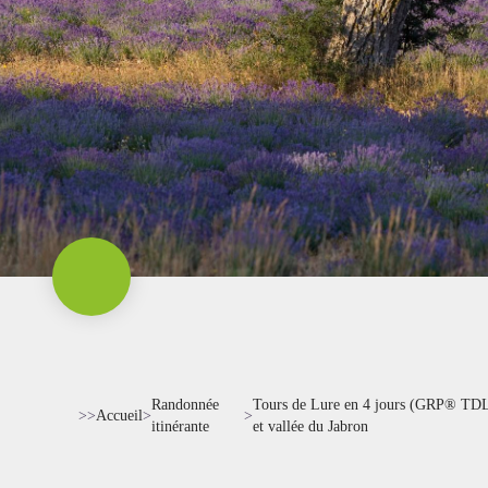
Randonnée
Tours de Lure en 4 jours (GRP® TDL
>>
Accueil
>
>
itinérante
et vallée du Jabron