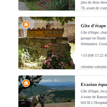
plus de deux tier
70, avant de conn
regain d'intérêt pour les espaces ruraux préservés de l'u
Gîte Les Granges - Christine Valentin
Refuge
Gîte d'étape
Gîte d'étape, cha
groupe en Haute 
Voir l'image en plein écran
Séminaires. Group
+33 (0)6 15 22 4
christine.valent
Site internet
Centre équestre - Evasion équestre
Refuge
Evasion éque
Gîte d'étape, loc
4 route de Banon
Voir l'image en plein écran
04150 L'Hospital