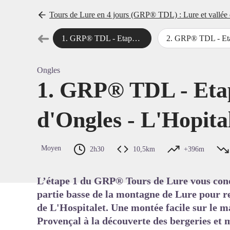
Tours de Lure en 4 jours (GRP® TDL) : Lure et vallée
➜
1
.
GRP® TDL - Etape 1 : Rocher d'Ongles - L'Hopitalet
2
.
GRP® TDL - Etape 2 : L'Hopitalet - St Vincent sur
Étape précédente
Voir l'
Ongles
1. GRP® TDL - Etap
d'Ongles - L'Hopita
Moyen
2h30
10,5km
+396m
L’étape 1 du GRP® Tours de Lure vous con
partie basse de la montagne de Lure pour re
de L'Hospitalet. Une montée facile sur le 
Provençal à la découverte des bergeries et m