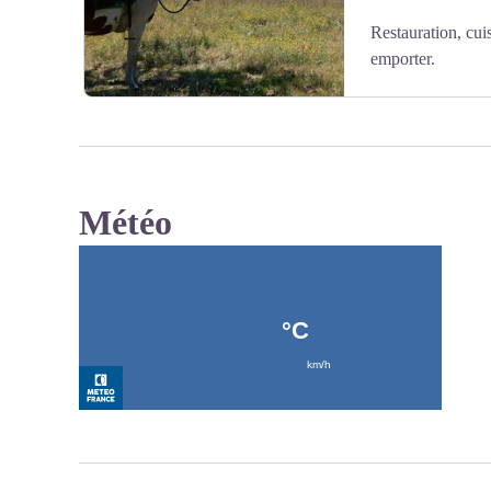
Restauration, cui
emporter.
+33 (0)6 69 44 07 58
+33 (0)4 92 72 61 54
evasion.equestre@hotmail.fr
Météo
nicodada@hotmail.fr
Voir l'image en plein écran
Page Facebook