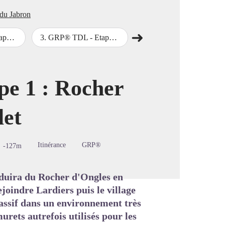
 du Jabron
➜
 Jabron
3
.
GRP® TDL - Etape 3 : St Vincent sur Jabron - Station de Lure
4
.
GRP® TDL - Etape 4 : Station de Lure - Rocher d'Ongles
Étape suivante
image en plein écran
e 1 : Rocher
let
Itinérance
GRP®
-127m
duira du Rocher d'Ongles en
joindre Lardiers puis le village
massif dans un environnement très
urets autrefois utilisés pour les