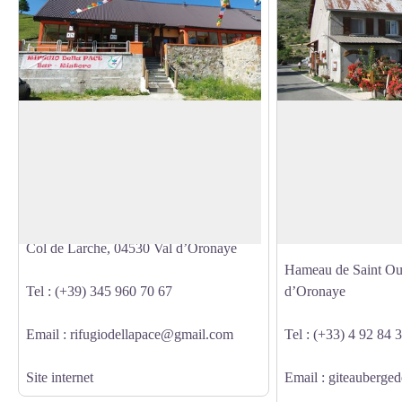
Rifugio della Pace
Gîte auberge de St
Le refuge, autrefois poste de douane,
Gîte auberge de mont
accueille désormais tous ceux qui
petit hameau de St O
Voir l'image en plein écran
souhaitent découvrir le Parc national du
d’altitude, le gîte est
Mercantour.
dispose d’une vue im
Haute-Ubaye.
Col de Larche, 04530 Val d’Oronaye
Hameau de Saint Ou
Tel : (+39) 345 960 70 67
d’Oronaye
Email : rifugiodellapace@gmail.com
Tel : (+33) 4 92 84 
Site internet
Email : giteauberged