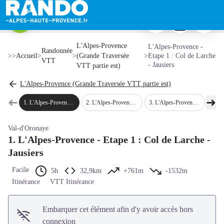
L'Alpes-Provence - Etape 1 : Col de Larche - Jausiers
Imprimer
Télécharger
Signaler 
Alpages au dessus de Larche - Raoul Getraud/AD04
Voir l'image en plein écran
L'Alpes-Provence
L'Alpes-Provence -
Randonnée
>>
Accueil
>
>
(Grande Traversée
>
Etape 1 : Col de Larche
VTT
- Jausiers
VTT partie est)
L'Alpes-Provence (Grande Traversée VTT partie est)
➜
➜
1
.
L'Alpes-Provence - Etape 1 : Col de Larche - Jausiers
2
.
L'Alpes-Provence - Etape 2 : Jausiers - Le Lauzet-Ubaye
3
.
L'Alpes-Provence - Etape 3 : Le Lauzet-Ubaye - Montclar
4
.
L'Alpes-
Étape précédente
Étap
Val-d'Oronaye
1. L'Alpes-Provence - Etape 1 : Col de Larche -
Jausiers
Facile
5h
32,9km
+761m
-1532m
Itinérance
VTT Itinérance
Embarquer cet élément afin d'y avoir accès hors
connexion