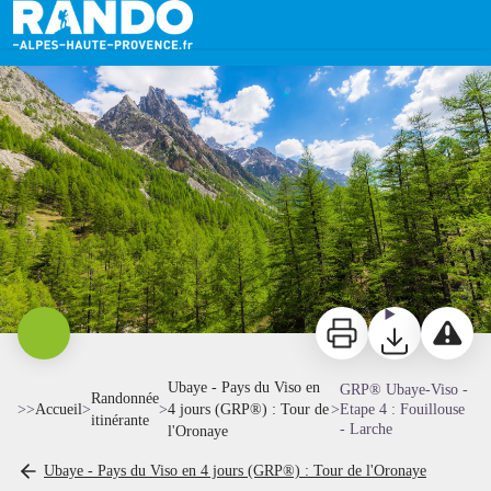
GRP® Ubaye-Viso - Etape 4 : Fouillouse - Larche
Autour de Saint-Paul-sur-Ubaye - Teddy Verneuil/AD04
Imprimer
Télécharger
Signaler 
Ubaye - Pays du Viso en
GRP® Ubaye-Viso -
Randonnée
>>
Accueil
>
>
4 jours (GRP®) : Tour de
>
Etape 4 : Fouillouse
itinérante
- Larche
l'Oronaye
Ubaye - Pays du Viso en 4 jours (GRP®) : Tour de l'Oronaye