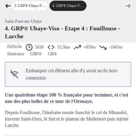
Voir l'image en plein écran
➜
➜
hiaperra
3
.
GRP® Ubaye-Viso - Etape 3 : Chiaperra - Fouillouse
4
.
GRP® Ubaye-Viso - Etape 4 : Fouillouse - Larche
Étape précédente
Étap
Saint-Paul-sur-Ubaye
4. GRP® Ubaye-Viso - Etape 4 : Fouillouse -
Larche
Difficile
5h30
15,5km
+859m
-1063m
Itinérance
GRP®
GR®
Embarquer cet élément afin d'y avoir accès hors
connexion
Une quatrième étape 100 % française pour terminer, et c'est
une des plus belles de ce tour de l'Oronaye.
Depuis Fouillouse, l'itinéraire monte franchir le col de Mirandol,
traverse Saint-Ours, le fort et le plateau de Mallemort puis rejoint
Larche.