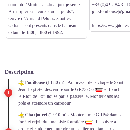
courante "Mortel sais-tu à quoi je sers ?
+33 (0)4 92 84 31 1
À marquer les heures que tu perds",
gite.fouillouse@gma
œuvre d’Armand Peloux. 3 autres
cadrans sont présents dans le hameau
https://www.gite-le
datant de 1808, 1860 et 1992.
Description
Fouillouse
(1 880 m) - Au niveau de la chapelle Saint-
Jean Baptiste, descendre sur le GR®6-56 (
) et franchir
le Riou de Fouillouse par la passerelle. Monter dans les
prés et atteindre un carrefour.
Charjouret
(1 910 m) - Monter sur le GRP® dans la
forêt et rejoindre une piste forestière (
). La suivre à
droite et rapidement prendre un sentier montant sur la