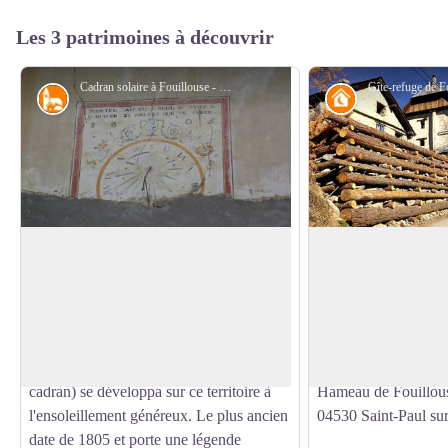
Les 3 patrimoines à découvrir
Cadran solaire à Fouillouse - SA - CD Alpes de Haute-Provence
Petit patrimoine
Refuge
Cadrans solaires
Gîte-refuge Les Gr
Les cadrans solaires sont nombreux dans
Le gîte-refuge est si
la vallée de l'Ubaye, comme dans toutes
du Chambeyron, dan
Voir l'image en plein écran
les Alpes du sud. Dès le XVIIIème
ferme du 18ème siècl
siècle, l'art antique du gnomon (tige
respect de la traditi
verticale qui projette son ombre sur le
cadran) se développa sur ce territoire à
Hameau de Fouillou
l'ensoleillement généreux. Le plus ancien
04530 Saint-Paul su
date de 1805 et porte une légende