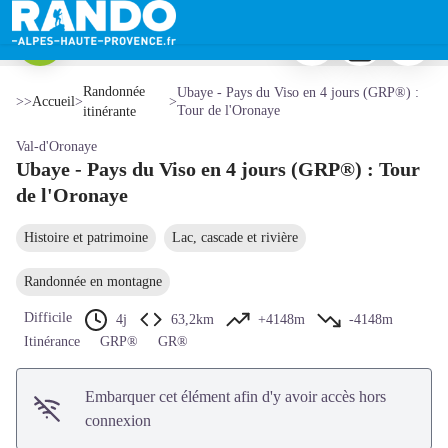
Ubaye - Pays du Viso en 4 jours (GRP®) : Tour de l'Oronaye
Imprimer
Télécharger
Signaler 
Lac de l'Oronaye - Teddy Verneuil/AD04
Voir l'image en plein écran
Randonnée
Ubaye - Pays du Viso en 4 jours (GRP®) :
>>
Accueil
>
>
Tour de l'Oronaye
itinérante
Val-d'Oronaye
Ubaye - Pays du Viso en 4 jours (GRP®) : Tour
de l'Oronaye
Histoire et patrimoine
Lac, cascade et rivière
Randonnée en montagne
Difficile
4j
63,2km
+4148m
-4148m
Itinérance
GRP®
GR®
Embarquer cet élément afin d'y avoir accès hors
connexion