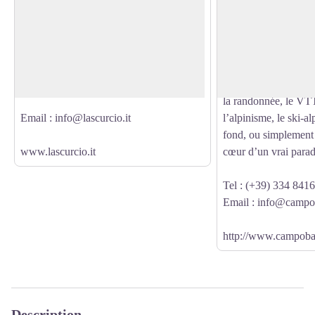
La Scurcio - Osteria della Gardetta
Le Refuge Campo Bas
Frazione Chialvetta - 12021 Acceglio
haute Vallée de Mair
Voir l'image en plein écran
(CN)
d’altitude, aux pieds
du Groupe Castello-
Tel : (+39) 171 99017
Cascades de Stroppia
la randonnée, le VTT
Email : info@lascurcio.it
l’alpinisme, le ski-al
fond, ou simplement 
www.lascurcio.it
cœur d’un vrai paradi
Tel : (+39) 334 841
Email : info@campob
http://www.campobas
Description