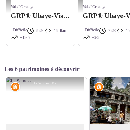
Lac de l'Oronaye - SA - CD Alpes de Haute-Provence
Col des Monges - Teddy Verneuil
Val-d'Oronaye
Val-d'Oronaye
GRP® Ubaye-Viso - Etape 1 : Larche - Chialvetta par l'Oronaye
Difficile
Difficile
8h30
18,3km
7h30
15
+1207m
+908m
Les 6 patrimoines à découvrir
La Scurcio - DR
Refuge Camp
Refuge
Refuge
La Scurcio
Refuge Campo Bas