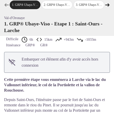
Voir l'image en plein écran
➜
➜
1
.
GRP® Ubaye-Viso - Etape 1 : Saint-Ours - Larche
2
.
GRP® Ubaye-Viso - Etape 2 : Larche - Chiaperra
3
.
GRP® Ubaye-Viso - Etape 3 : Chiappera - Refuge du Chambeyron
4
.
GRP® Ubaye
Étape précédente
Étap
Val-d'Oronaye
1. GRP® Ubaye-Viso - Etape 1 : Saint-Ours -
Larche
Difficile
6h
15km
+943m
-1033m
Itinérance
GRP®
GR®
Embarquer cet élément afin d'y avoir accès hors
connexion
Cette première étape vous emmènera à Larche via le lac du
Vallonnet inférieur, le col de la Portiolette et la vallon de
Rouchouse.
Depuis Saint-Ours, l'itinéraire passe par le fort de Saint-Ours et
remonte dans le riou du Pinet. Il se poursuit jusqu'au lac du
Vallonnet inférieur puis monte au col de la Portiolette par un