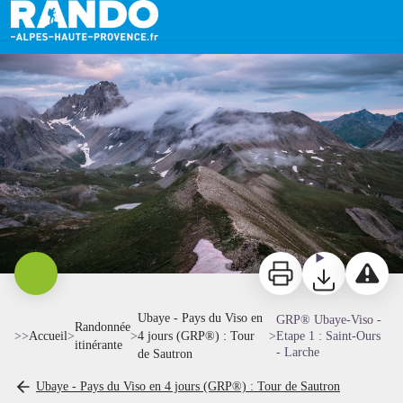
GRP® Ubaye-Viso - Etape 1 : Saint-Ours - Larche
Col des Monges - Teddy Verneuil/AD04
Imprimer
Télécharger
Signaler 
Ubaye - Pays du Viso en
GRP® Ubaye-Viso -
Randonnée
>>
Accueil
>
>
4 jours (GRP®) : Tour
>
Etape 1 : Saint-Ours
itinérante
- Larche
de Sautron
Ubaye - Pays du Viso en 4 jours (GRP®) : Tour de Sautron