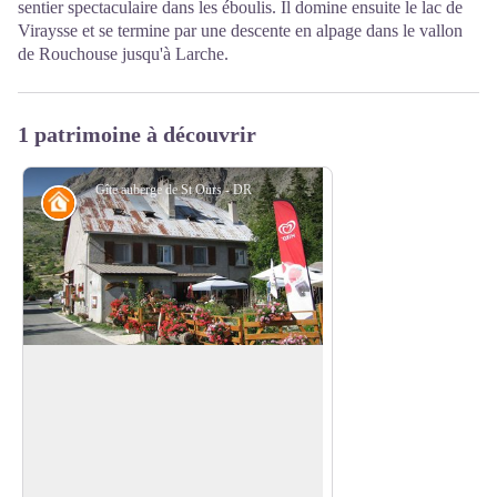
sentier spectaculaire dans les éboulis. Il domine ensuite le lac de
Viraysse et se termine par une descente en alpage dans le vallon
de Rouchouse jusqu'à Larche.
1 patrimoine à découvrir
Gîte auberge de St Ours - DR
Refuge
Gîte auberge de St Ours
Gîte auberge de montagne située dans le
petit hameau de St Ours. Situé à 1 800 m
Voir l'image en plein écran
d’altitude, le gîte est très ensoleillé et
dispose d’une vue imprenable sur la