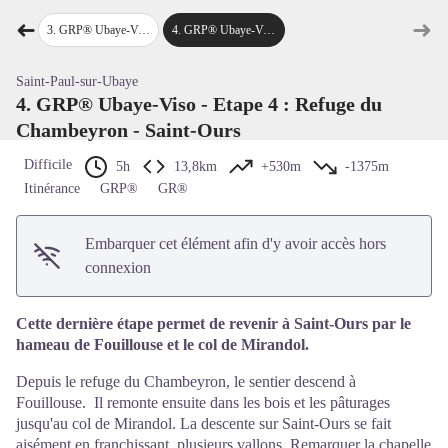
Voir l'image en plein écran
➜
➜
hiaperra
3
.
GRP® Ubaye-Viso - Etape 3 : Chiappera - Refuge du Chambeyron
4
.
GRP® Ubaye-Viso - Etape 4 : Refuge du Chambeyron - Saint-Ours
Étape précédente
Étap
Saint-Paul-sur-Ubaye
4. GRP® Ubaye-Viso - Etape 4 : Refuge du
Chambeyron - Saint-Ours
Difficile
5h
13,8km
+530m
-1375m
Itinérance
GRP®
GR®
Embarquer cet élément afin d'y avoir accès hors
connexion
Cette dernière étape permet de revenir à Saint-Ours par le
hameau de Fouillouse et le col de Mirandol.
Depuis le refuge du Chambeyron, le sentier descend à
Fouillouse. Il remonte ensuite dans les bois et les pâturages
jusqu'au col de Mirandol. La descente sur Saint-Ours se fait
aisément en franchissant plusieurs vallons. Remarquer la chapelle