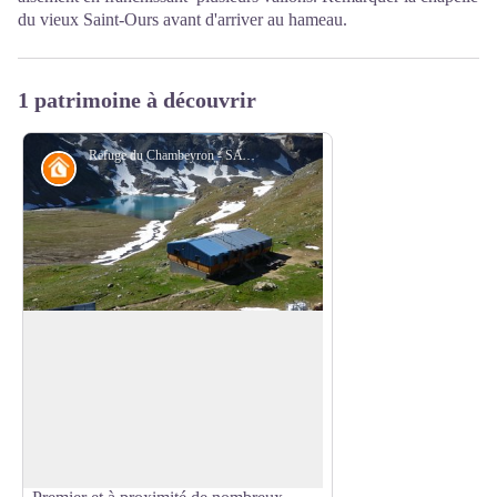
du vieux Saint-Ours avant d'arriver au hameau.
1 patrimoine à découvrir
Refuge du Chambeyron - SA - CD Alpes de Haute-Provence
Refuge
Refuge du Chambeyron
A côté du bâtiment d'origine en bois (le
refuge Jean Coste, construit en 1926) se
Voir l'image en plein écran
trouve le refuge du Chambeyron. Il est
situé sous la face imposante du Brec de
Chambeyron (3 389 m), au-dessus du lac