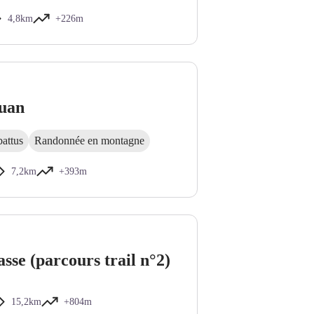
4,8km
+226m
Juan
battus
Randonnée en montagne
7,2km
+393m
asse (parcours trail n°2)
15,2km
+804m