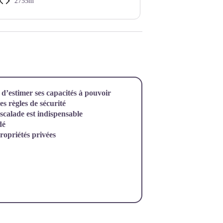
2755m
OZ
t d’estimer ses capacités à pouvoir
les règles de sécurité
escalade est indispensable
dé
propriétés privées