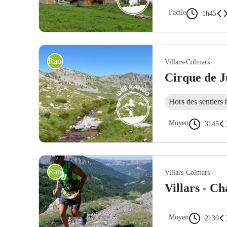
Facile
1h45
Cabanes du Puy - DR
Randonnée pédestre
Villars-Colmars
Cirque de 
Hors des sentiers 
Moyen
3h45
Cirque de Juan - Marion Bachelery
Randonnée trail
Villars-Colmars
Villars - Ch
Moyen
2h30