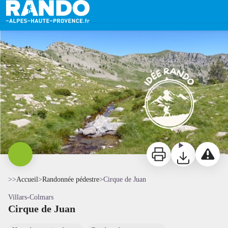
Cirque de Juan
Cirque de Juan - Marion Bachelery
Imprimer
Télécharger
Signaler 
>>
Accueil
>
Randonnée pédestre
>
Cirque de Juan
Villars-Colmars
Cirque de Juan