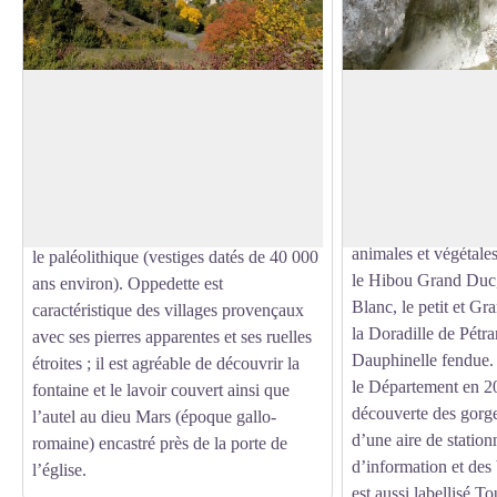
Village d'Oppedette
Espace naturel sens
d'Oppedette
Dominant l’entrée des gorges, perché sur
Classé par Arrêté Pr
son éperon rocheux,
Voir l'image en plein écran
en 1997 et en Espace
le village d’Oppedette (dont le nom
départemental en 20
viendrait de l'oppidum celto-ligure sur
d’Oppedette abritent
lequel il fut édifié) était fréquenté dès
animales et végétales
le paléolithique (vestiges datés de 40 000
le Hibou Grand Duc,
ans environ). Oppedette est
Blanc, le petit et G
caractéristique des villages provençaux
la Doradille de Pétra
avec ses pierres apparentes et ses ruelles
Dauphinelle fendue.
étroites ; il est agréable de découvrir la
le Département en 2
fontaine et le lavoir couvert ainsi que
découverte des gorge
l’autel au dieu Mars (époque gallo-
d’une aire de statio
romaine) encastré près de la porte de
d’information et des 
l’église.
est aussi labellisé 