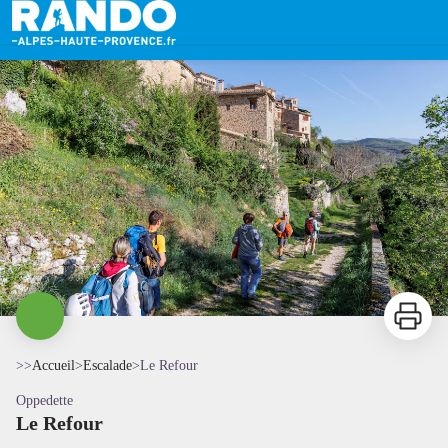
Le Refour
Escalade au Refour d'Oppedette - Thibaut Vergoz
Imprimer
>>
Accueil
>
Escalade
>
Le Refour
Oppedette
Le Refour