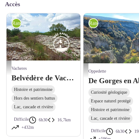
Accès
Randonnée pédestre
Randonnée pédestre
Bergerie - D.BERNARD - CD04
Vacheres
Gorges d'Oppedette - DB - CD04
Oppedette
Belvédère de Vachères
Histoire et patrimoine
Curiosité géologique
Hors des sentiers battus
Espace naturel protégé
Lac, cascade et rivière
Histoire et patrimoine
Lac, cascade et rivière
Difficile
6h30
16,7km
+432m
Difficile
6h30
19
+596m