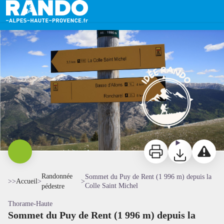
Sommet du Puy de Rent (1 996 m) depuis la Colle Saint Michel
Au sommet - Mairie d'Allons
Imprimer
Télécharger
Signaler 
Randonnée
Sommet du Puy de Rent (1 996 m) depuis la
>>
Accueil
>
>
Colle Saint Michel
pédestre
Thorame-Haute
Sommet du Puy de Rent (1 996 m) depuis la