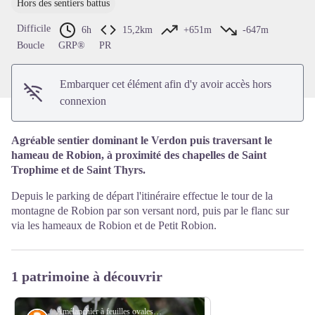
Hors des sentiers battus
Voir l'image en plein écran
Difficile
6h
15,2km
+651m
-647m
Boucle
GRP®
PR
Embarquer cet élément afin d'y avoir accès hors
connexion
Agréable sentier dominant le Verdon puis traversant le
hameau de Robion, à proximité des chapelles de Saint
Trophime et de Saint Thyrs.
Depuis le parking de départ l'itinéraire effectue le tour de la
montagne de Robion par son versant nord, puis par le flanc sur
via les hameaux de Robion et de Petit Robion.
1 patrimoine à découvrir
Amélanchier à feuilles ovales - DR