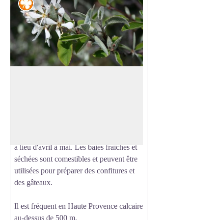
Flore
L'amélanchier
L'Amélanchier à feuilles ovales,
Amelanchier ovalis, est un arbrisseau de
Voir l'image en plein écran
1 à 3 mètres de hauteur dont les feuilles
caduques sont ovales-arrondies (ovalis),
et le revers blanc-duveteux. La floraison
a lieu d'avril à mai. Les baies fraîches et
séchées sont comestibles et peuvent être
utilisées pour préparer des confitures et
des gâteaux.
Il est fréquent en Haute Provence calcaire
au-dessus de 500 m.