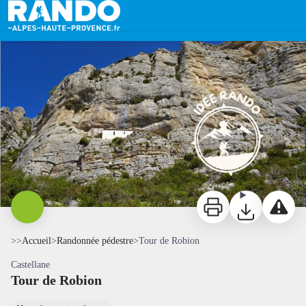
Tour de Robion
Chapelle Sainte-Trophime - ©MochileroSolo
Imprimer
Télécharger
Signaler 
>>
Accueil
>
Randonnée pédestre
>
Tour de Robion
Castellane
Tour de Robion