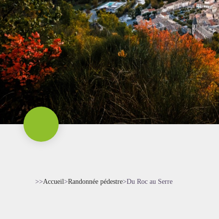
>>
Accueil
>
Randonnée pédestre
>
Du Roc au Serre