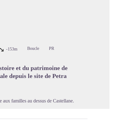
image en plein écran
Boucle
PR
-153m
stoire et du patrimoine de
ale depuis le site de Petra
ée aux familles au dessus de Castellane.