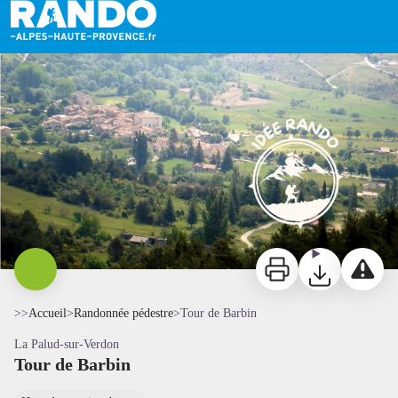
Tour de Barbin
La Palud-sur-Verdon - Verdontourisme
Imprimer
Télécharger
Signaler 
>>
Accueil
>
Randonnée pédestre
>
Tour de Barbin
La Palud-sur-Verdon
Tour de Barbin