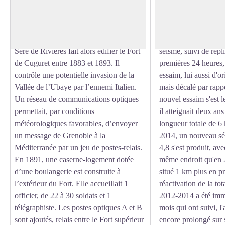
Françaises des Alpes sont renforcées. On
complètement inactif
Voir l'image en plein écran
craint un contournement de la forteresse
tard, un séisme de ma
de Tournoux par les vallons de Restefond
produit le 26 févrie
et des Granges Communes. Le Général
kilomètres de distan
Séré de Rivières fait alors édifier le Fort
séisme, suivi de répl
de Cuguret entre 1883 et 1893. Il
premières 24 heures, 
contrôle une potentielle invasion de la
essaim, lui aussi d'
Vallée de l’Ubaye par l’ennemi Italien.
mais décalé par rapp
Un réseau de communications optiques
nouvel essaim s'est 
permettait, par conditions
il atteignait deux ans
météorologiques favorables, d’envoyer
longueur totale de 6 
un message de Grenoble à la
2014, un nouveau s
Méditerranée par un jeu de postes-relais.
4,8 s'est produit, av
En 1891, une caserne-logement dotée
même endroit qu'en 
d’une boulangerie est construite à
situé 1 km plus en p
l’extérieur du Fort. Elle accueillait 1
réactivation de la tot
officier, de 22 à 30 soldats et 1
2012-2014 a été imm
télégraphiste. Les postes optiques A et B
mois qui ont suivi, l'
sont ajoutés, relais entre le Fort supérieur
encore prolongé sur 