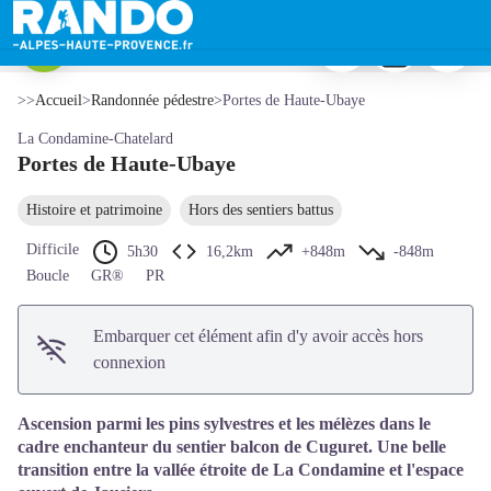
Portes de Haute-Ubaye
Imprimer
Télécharger
Signaler 
En chemin - CDRP 04
Voir l'image en plein écran
>>
Accueil
>
Randonnée pédestre
>
Portes de Haute-Ubaye
La Condamine-Chatelard
Portes de Haute-Ubaye
Histoire et patrimoine
Hors des sentiers battus
Difficile
5h30
16,2km
+848m
-848m
Boucle
GR®
PR
Embarquer cet élément afin d'y avoir accès hors
connexion
Ascension parmi les pins sylvestres et les mélèzes dans le
cadre enchanteur du sentier balcon de Cuguret. Une belle
transition entre la vallée étroite de La Condamine et l'espace