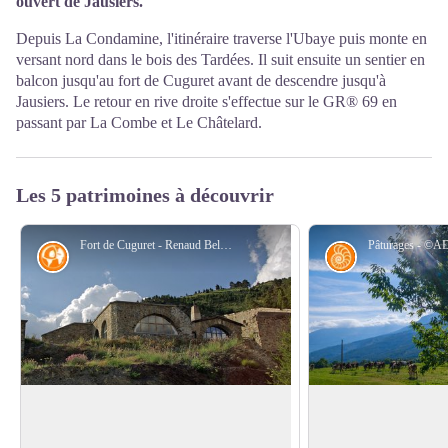
ouvert de Jausiers.
Depuis La Condamine, l'itinéraire traverse l'Ubaye puis monte en
versant nord dans le bois des Tardées. Il suit ensuite un sentier en
balcon jusqu'au fort de Cuguret avant de descendre jusqu'à
Jausiers. Le retour en rive droite s'effectue sur le GR® 69 en
passant par La Combe et Le Châtelard.
Les 5 patrimoines à découvrir
Fort de Cuguret - Renaud Bellucci
Histoire
Géologie
Fort de Cuguret
Essaim de séismes 
Après la défaite de 1870, les frontières
L'essaim de 2003-20