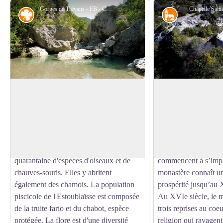
Gorges de Trévans - FB - CD Alpes de Haute-Provence
Chapelle Sain
Flore
Petit patrimoin
Gorges de Trévans
Chapelle Saint-And
Les gorges de Trévans forment un
Au XIIIe siècle, Jac
canyon étroit bordé de flancs abrupts
seigneur de Gaubert 
Voir l'image en plein écran
avec de hautes falaises taillées dans le
en ce lieu un monast
calcaire du Jurassique. La faune y est
moines de l’ordre d
variée puisque l'on y recense une
Mont-Carmel, venus 
quarantaine d'espèces d'oiseaux et de
commencent à s’impl
chauves-souris. Elles y abritent
monastère connaît u
également des chamois. La population
prospérité jusqu’au 
piscicole de l'Estoublaïsse est composée
Au XVIe siècle, le m
de la truite fario et du chabot, espèce
trois reprises au coe
protégée. La flore est d'une diversité
religion qui ravagen