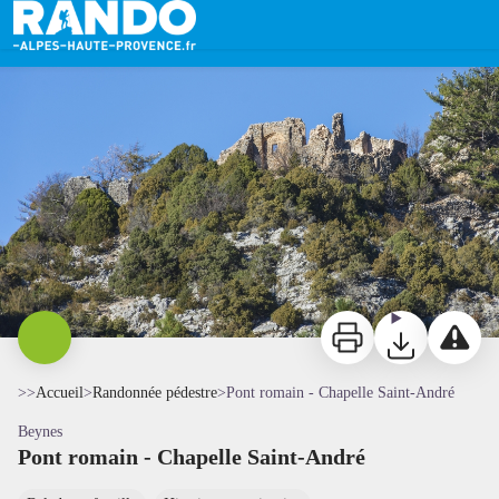
Pont romain - Chapelle Saint-André
Chapelle Saint-André - AD04-Philippe Murtas
Imprimer
Télécharger
Signaler 
>>
Accueil
>
Randonnée pédestre
>
Pont romain - Chapelle Saint-André
Beynes
Pont romain - Chapelle Saint-André