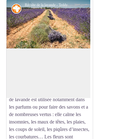
Récolte de la lavande - Teddy Verneuil - AD04
Flore
La lavande
Répandue entre 500 et 1 500 mètres
d’altitude sur les versants ensoleillés des
Voir l'image en plein écran
montagnes de Provence, la lavande vraie
ou fine se caractérise par une longue
branche d’un seul épi de fleur. La fleur
de lavande est utilisée notamment dans
les parfums ou pour faire des savons et a
de nombreuses vertus : elle calme les
insomnies, les maux de têtes, les plaies,
les coups de soleil, les piqûres d’insectes,
les courbatures… Les fleurs sont