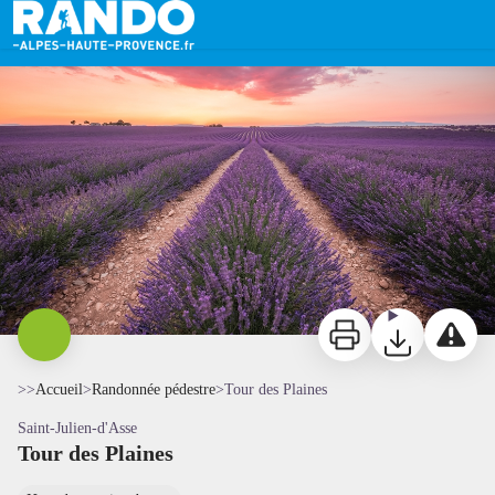
Tour des Plaines
Lavande - Teddy Verneuil - AD04
Imprimer
Télécharger
Signaler 
>>
Accueil
>
Randonnée pédestre
>
Tour des Plaines
Saint-Julien-d'Asse
Tour des Plaines