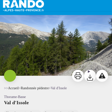
Val d'Issole
Val d'Issole - ADRI 04
Imprimer
Télécharger
Signaler 
>>
Accueil
>
Randonnée pédestre
>
Val d'Issole
Thorame-Basse
Val d'Issole