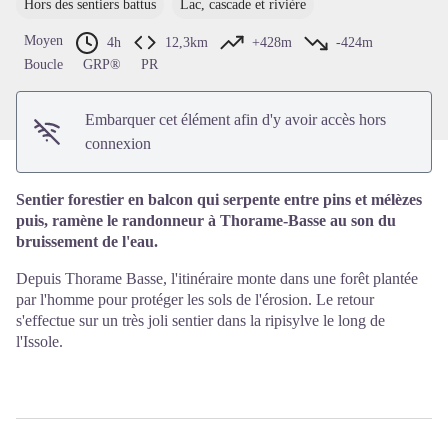
Hors des sentiers battus
Lac, cascade et rivière
Voir l'image en plein écran
Moyen
4h
12,3km
+428m
-424m
Boucle
GRP®
PR
Embarquer cet élément afin d'y avoir accès hors
connexion
Sentier forestier en balcon qui serpente entre pins et mélèzes
puis, ramène le randonneur à Thorame-Basse au son du
bruissement de l'eau.
Depuis Thorame Basse, l'itinéraire monte dans une forêt plantée
par l'homme pour protéger les sols de l'érosion. Le retour
s'effectue sur un très joli sentier dans la ripisylve le long de
l'Issole.