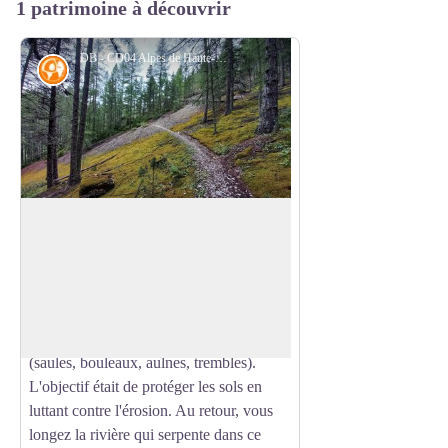
1 patrimoine à découvrir
DB - CD04 Alpes de Haute-Provence
Histoire
La Forêt et les Arbres
Sur les versants fortement dégradés fut
plantée, au siècle dernier, une grande
Voir l'image en plein écran
variété de végétaux au nombre desquels
des résineux (mélèzes, pins noirs, pins à
crochets) et des feuillus dans les vallons
(saules, bouleaux, aulnes, trembles).
L'objectif était de protéger les sols en
luttant contre l'érosion. Au retour, vous
longez la rivière qui serpente dans ce