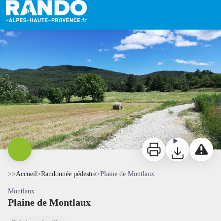
Plaine de Montlaux
Plaine de Montlaux - Salomé Delille - CCPFML
Imprimer
Télécharger
Signaler 
>>
Accueil
>
Randonnée pédestre
>
Plaine de Montlaux
Montlaux
Plaine de Montlaux