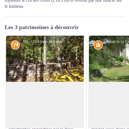
rejoindre le col des Orres (2 613 m) et revenir par une boucle sur
le hameau.
Les 3 patrimoines à découvrir
DB - CD04 Alpes de Haute-Provence
Histoire
Refuge
Village de Cervières
Refuge de La Pare
Né du rassemblement de cinq hameaux
Le refuge forestier 
environnants, Cervières fût érigé en
d'altitude au cœur d
Voir l'image en plein écran
Paroisse. Ce village comptait près de 80
étape idéale pour se
habitants au milieu du XIXe siècle. Les
découvrir ce coin de
mouvements de terrains et les
accueillant au panor