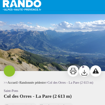
Col des Orres - La Pare (2 613 m)
col des Orres - Ubaye Tourisme
Imprimer
Télécharger
Signaler 
>>
Accueil
>
Randonnée pédestre
>
Col des Orres - La Pare (2 613 m)
Saint-Pons
Col des Orres - La Pare (2 613 m)