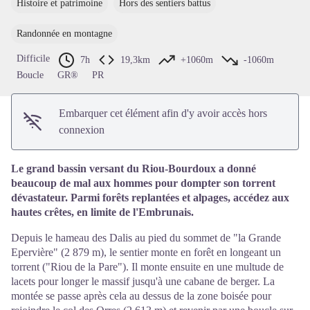
Histoire et patrimoine
Hors des sentiers battus
Voir l'image en plein écran
Randonnée en montagne
Difficile
7h
19,3km
+1060m
-1060m
Boucle
GR®
PR
Embarquer cet élément afin d'y avoir accès hors
connexion
Le grand bassin versant du Riou-Bourdoux a donné
beaucoup de mal aux hommes pour dompter son torrent
dévastateur. Parmi forêts replantées et alpages, accédez aux
hautes crêtes, en limite de l'Embrunais.
Depuis le hameau des Dalis au pied du sommet de "la Grande
Epervière" (2 879 m), le sentier monte en forêt en longeant un
torrent ("Riou de la Pare"). Il monte ensuite en une multude de
lacets pour longer le massif jusqu'à une cabane de berger. La
montée se passe après cela au dessus de la zone boisée pour