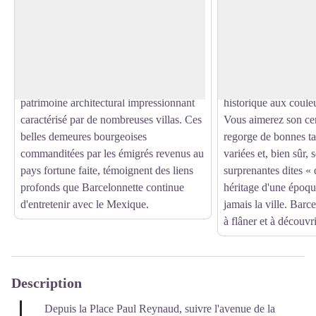
Son histoire est intimement liée aux
Il règne comme un pa
Amériques : Au XIXe siècle, plusieurs
vous aurez plaisir à 
Voir l'image en plein écran
milliers de ses habitants sont partis à
Barcelonnette. Laiss
l'aventure au Mexique et la ville conserve
par ses villas atypiqu
aujourd'hui de cette époque un
animées pleines de c
patrimoine architectural impressionnant
historique aux coule
caractérisé par de nombreuses villas. Ces
Vous aimerez son cen
belles demeures bourgeoises
regorge de bonnes ta
commanditées par les émigrés revenus au
variées et, bien sûr, s
pays fortune faite, témoignent des liens
surprenantes dites «
profonds que Barcelonnette continue
héritage d'une époqu
d'entretenir avec le Mexique.
jamais la ville. Barc
à flâner et à découvr
Description
Depuis la Place Paul Reynaud, suivre l'avenue de la