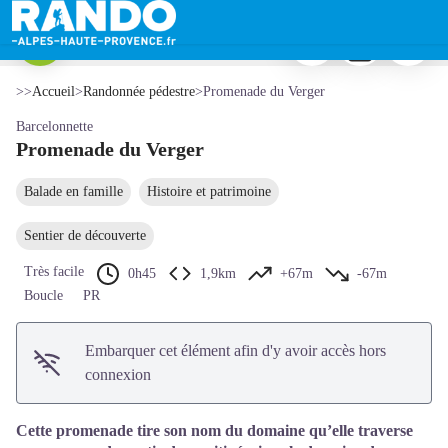
Promenade du Verger
Imprimer
Télécharger
Signaler 
La Sapinière - Teddy Verneuil/AD04
Voir l'image en plein écran
>>
Accueil
>
Randonnée pédestre
>
Promenade du Verger
Barcelonnette
Promenade du Verger
Balade en famille
Histoire et patrimoine
Sentier de découverte
Très facile
0h45
1,9km
+67m
-67m
Boucle
PR
Embarquer cet élément afin d'y avoir accès hors
connexion
Cette promenade tire son nom du domaine qu’elle traverse