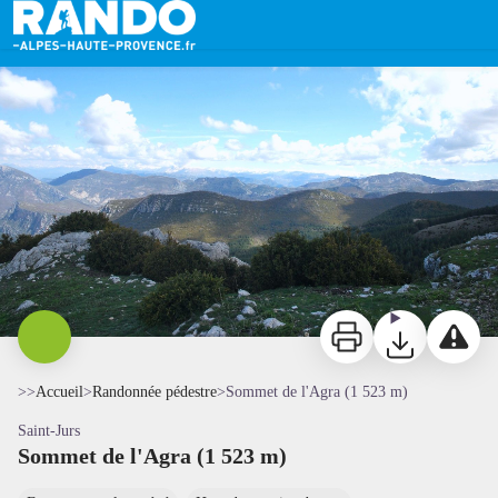
Sommet de l'Agra (1 523 m)
Vue depuis le sommet - Adri 04
Imprimer
Télécharger
Signaler 
>>
Accueil
>
Randonnée pédestre
>
Sommet de l'Agra (1 523 m)
Saint-Jurs
Sommet de l'Agra (1 523 m)