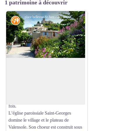
1 patrimoine à découvrir
place bellevue St Jurs - AD 04
Histoire
Saint Jurs
Le nom du village apparaît pour la
première fois en 1096 (
castrum Sancti
Voir l'image en plein écran
Georgii
). La localité, dont le nom est une
déformation de St Georges est citée en
1259 dans les chartes pour la première
fois.
L’église paroissiale Saint-Georges
domine le village et le plateau de
Valensole. Son choeur est construit sous