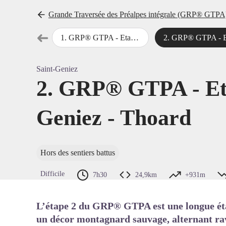
Grande Traversée des Préalpes intégrale (GRP® GTPA) 
➜
1
.
GRP® GTPA - Etape 1 : Sisteron - Saint-Geniez
2
.
GRP® GTPA - Etape 2 : Saint-Geniez - 
Étape précédente
Voir l'
Saint-Geniez
2. GRP® GTPA - Eta
Geniez - Thoard
Hors des sentiers battus
Difficile
7h30
24,9km
+931m
L’étape 2 du GRP® GTPA est une longue ét
un décor montagnard sauvage, alternant rav