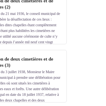
on de deux cimetières et de
e la Robine et doit justifier que les deux
es (2)
que les cimetières attenants n’ont reçu
 du 21 mai 1936, le conseil municipal de
ère la désaffectation de ces lieux :
les dites chapelles étant complètement
’étant plus habilitées les cimetières ne
e utilité aucune cérémonie de culte n’y
ée depuis l’année mil neuf cent vingt
r le Préfet de faire le nécessaire pour
it effectuée".
on de deux cimetières et de
 Président de la République prononce
es (3)
st et de la Robine.
 du 3 juillet 1938, Monsieur le Maire
 municipal à prendre une délibération pour
lles où sont situés les cimetières à
es eaux et forêts. Une autre délibération
al en date du 18 juillet 1937, relative à
 des deux chapelles et des deux
itions suivantes : "Vu et approuvé