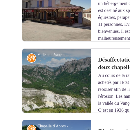
un hébergement co
est destiné aux sp
équestres, parapen
11 personnes. Evi
bienvenues. Il est
malheureusement 
à mobilité réduite.
Vallée du Vançon - © AD AHP, 209 Fi, Cliché Pascal Hubert, 2019
Histoire
Désaffectati
+33 (0)6 62 68 56 94
+33 (0)6 59 82 89 09
deux chapell
Au cours de la ra
Voir l'image en plein écran
le.dromon04@gmail.com
achetés par l'Etat
reboiser afin de l
www.ledromon04.fr
l'érosion. Les ha
la vallée du Vanç
C’est en 1936 qu’
plusieurs terrains appartenant à la commune de Saint-Ge
reboisement. Pour procéder à cette vente, la commune 
Chapelle d'Abros - © AD AHP, 209 Fi, Cliché Pascal Hubert, 2019
Histoire