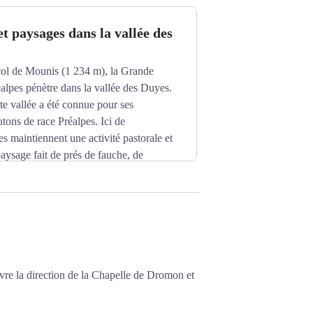
tières, la désaffectation des deux
et paysages dans la vallée des
n 1938".
col de Mounis (1 234 m), la Grande
alpes pénètre dans la vallée des Duyes.
te vallée a été connue pour ses
ons de race Préalpes. Ici de
 maintiennent une activité pastorale et
paysage fait de prés de fauche, de
able produit du terroir.
après le 15 août rassemble des éleveurs
hèvre, le miel et la lavande. Dans le
din
lleries fonctionnent en saison, selon des
lus traditionnel, comme à la Distillerie
ivre la direction de la Chapelle de Dromon et