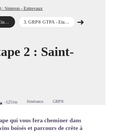
: Sisteron - Entrevaux
➜
Thoard
3
.
GRP® GTPA - Etape 3 : Thoard - Digne-les-Bains
4
.
GRP® GTPA - Etape 4 : Digne-les-Bains - La Clappe
Étape suivante
image en plein écran
pe 2 : Saint-
Itinérance
GRP®
-1251m
ape qui vous fera cheminer dans
ins boisés et parcours de crête à