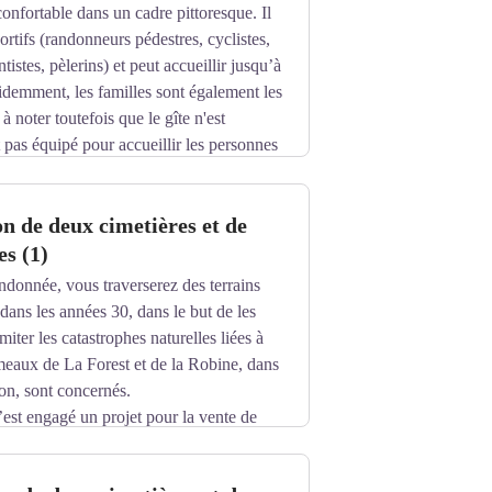
nfortable dans un cadre pittoresque. Il
ortifs (randonneurs pédestres, cyclistes,
tistes, pèlerins) et peut accueillir jusqu’à
demment, les familles sont également les
 à noter toutefois que le gîte n'est
pas équipé pour accueillir les personnes
on de deux cimetières et de
es (1)
ndonnée, vous traverserez des terrains
 dans les années 30, dans le but de les
imiter les catastrophes naturelles liées à
meaux de La Forest et de la Robine, dans
on, sont concernés.
est engagé un projet pour la vente de
niez à l’État, pour le service de
engage une procédure pour l’aliénation