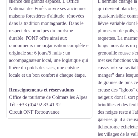
silence des grands espaces. L'Office
L'hermine change la 
National des Forêts ouvre ses anciennes
qui devient blanche, 
maisons forestières d'altitude, rénovées
quasi-invisible comm
dans la tradition montagnarde. Dans le
lièvre variable dont l
respect des principes du tourisme
plumes ou de poils, 
durable, l'ONF offre ainsi aux
raquettes. La marmot
randonneurs une organisation complète et
longs mois dans un p
originale sur 6 jours/5 nuits : un
grenouille rousse s'e
accompagnateur local, une logistique qui
met ses fonctions vit
libère du poids des sacs, une cuisine
casse-noix se ravitai
locale et un bon confort à chaque étape.
manger" dans lesquels
de graines de pins ce
Renseignements et réservations
creuse des "igloos" 
Office de tourisme de Colmars les Alpes
neigeux dont il sort
Tél : +33 (0)4 92 83 41 92
brindilles et des feu
Circuit ONF Retrouvance
des neiges reste à l'a
galeries qu'il a creu
tichodrome échelette
les villages de la vall