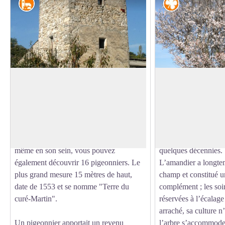
Petit patrimoine
Flore
Les pigeonniers de Limans
L'amandier
N'hésitez pas à flâner dans les ruelles de
Il appartient à la fam
Limans. Le village, qui a su garder toute
comme ses cousins ce
Voir l'image en plein écran
son authenticité et son pittoresque
abricotiers et pêcher
provençal, possède de très belles
haute antiquité il a
demeures anciennes. Tout autour et
mais ce dernier s’en
même en son sein, vous pouvez
quelques décennies.
également découvrir 16 pigeonniers. Le
L’amandier a longte
plus grand mesure 15 mètres de haut,
champ et constitué u
date de 1553 et se nomme "Terre du
complément ; les soir
curé-Martin".
réservées à l’écalage 
arraché, sa culture n’
Un pigeonnier apportait un revenu
l’arbre s’accommode