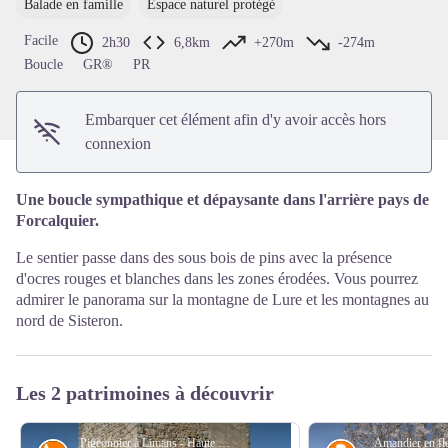
Balade en famille
Espace naturel protégé
Voir l'image en plein écran
Facile
2h30
6,8km
+270m
-274m
Boucle
GR®
PR
Embarquer cet élément afin d'y avoir accès hors
connexion
Une boucle sympathique et dépaysante dans l'arrière pays de
Forcalquier.
Le sentier passe dans des sous bois de pins avec la présence
d'ocres rouges et blanches dans les zones érodées. Vous pourrez
admirer le panorama sur la montagne de Lure et les montagnes au
nord de Sisteron.
Les 2 patrimoines à découvrir
Pigeonnier à Limans - Haute Provence Tourisme
Amandier en fl