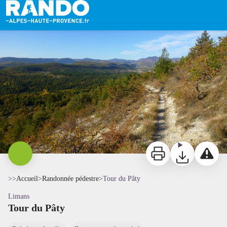
Tour du Pâty
Vue sur la montagne de Lure - SA - CD Alpes de Haute-Provence
Imprimer
Télécharger
Signaler 
>>
Accueil
>
Randonnée pédestre
>
Tour du Pâty
Limans
Tour du Pâty