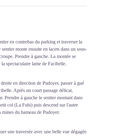
 propriétaires n'ont pas payé les taxes
une nouvelle chance, il fait un lot de ces
e de 20 jeunes aixois âgés de 15 à 21 ans,
 ses fondations et d'en faire un village de
bine et Tanaron fusionnent pour donner
tier en contrebas du parking et traverser la
e sentier monte ensuite en lacets dans un sous-
e croupe. Prendre à gauche. La montée se
 la spectaculaire lame de Facibelle.
droite en direction de Pudoyer, passer à gué
acibelle. Après un court passage délicat,
ur. Prendre à gauche le sentier montant dans
etit col (La Fubi) puis descend sur l'autre
s ruines du hameau de Pudoyer.
uer une traversée avec une belle vue dégagée