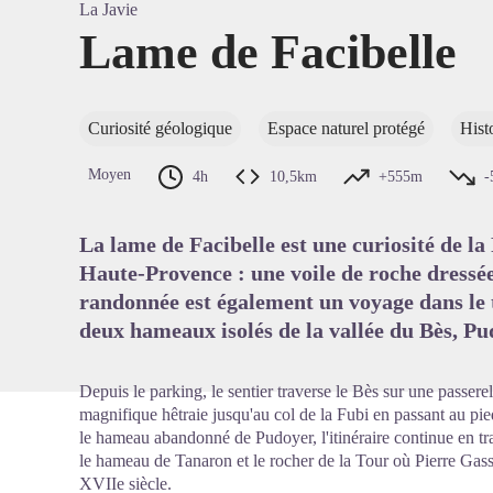
La Javie
Lame de Facibelle
Voir l'
Curiosité géologique
Espace naturel protégé
Hist
Moyen
4h
10,5km
+555m
-
La lame de Facibelle est une curiosité de la
Haute-Provence : une voile de roche dressée
randonnée est également un voyage dans le t
deux hameaux isolés de la vallée du Bès, Pu
Depuis le parking, le sentier traverse le Bès sur une passe
magnifique hêtraie jusqu'au col de la Fubi en passant au pie
le hameau abandonné de Pudoyer, l'itinéraire continue en tra
le hameau de Tanaron et le rocher de la Tour où Pierre Gasse
XVIIe siècle.