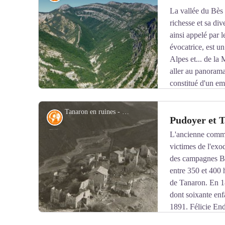
public (dalle à ammonites, sites des ichtyosaures, site 
La vallée du Bès
Vélodrome…). Au sein du périmètre protégé, le prélève
richesse et sa di
Voir l'image en plein écran
des fossiles, minéraux et concrétions sont interdits. Cet
ainsi appelé par 
d'Europe. Elle est gérée par le Conseil départemental 
évocatrice, est un
du territoire est également valorisée par l’UNESCO G
Alpes et... de la 
aller au panoram
constitué d'un e
un golfe marin. Déformées par la poussée alpine, les cou
redressées à la verticale comme la lame de Facibelle, et
Tanaron en ruines - DR
Histoire
Pudoyer et 
protégé au sein de la Réserve naturelle géologique de
L'ancienne comm
victimes de l'exod
Voir l'image en plein écran
des campagnes B
entre 350 et 400 
de Tanaron. En 1
dont soixante enf
1891. Félicie End
en 1947. Dans les années 1960, Joaquim Magaud, maire