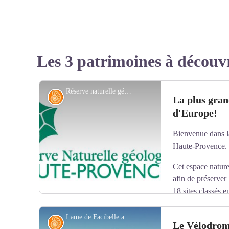
Les 3 patrimoines à découv
Réserve naturelle géologique de Haute-Provence - DR
Géologie
La plus gran
d'Europe!
Bienvenue dans l
Haute-Provence.
Cet espace nature
afin de préserver 
18 sites classés e
périmètre de protection de 230 000 hectares des somme
du Verdon. Il regroupe 52 communes situées dans le d
Lame de Facibelle au centre du Vélodrome - SA - CD Alpes de Haute-Provence
Géologie
Le Vélodrome
et 7 dans le Var. Plusieurs sites ont été aménagés pour l