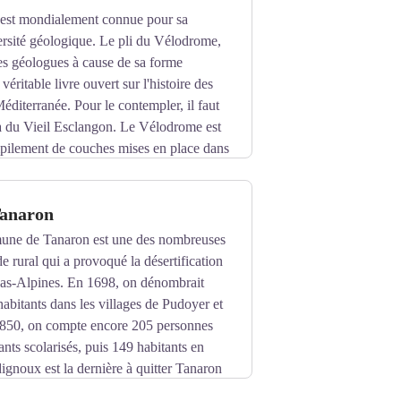
des siréniens, panorama du
 est mondialement connue pour sa
ment, la destruction ou la dégradation
versité géologique. Le pli du Vélodrome,
te réserve géologique est la plus grande
les géologues à cause de sa forme
des Alpes de Haute-Provence. Une partie
 véritable livre ouvert sur l'histoire des
éoparc de Haute-Provence.
Méditerranée. Pour le contempler, il faut
a du Vieil Esclangon. Le Vélodrome est
mpilement de couches mises en place dans
ches ont été plissées, certaines
 d'autres renversées. Ce patrimoine est
Tanaron
 Haute-Provence.
une de Tanaron est une des nombreuses
e rural qui a provoqué la désertification
as-Alpines. En 1698, on dénombrait
habitants dans les villages de Pudoyer et
850, on compte encore 205 personnes
ants scolarisés, puis 149 habitants en
ignoux est la dernière à quitter Tanaron
 de Tanaron et désolé de la mort de son