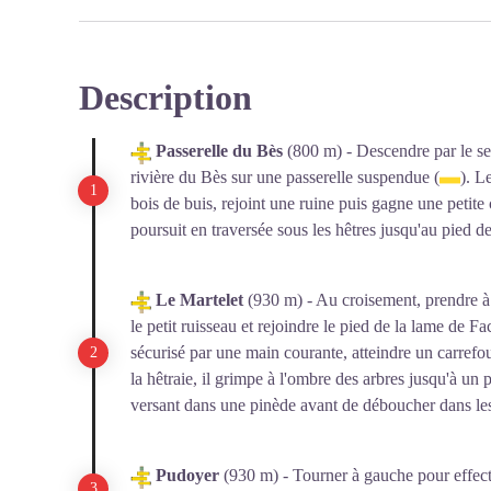
village, fait acquérir par la commune les ruines dont les
foncières depuis plus de 30 ans. Pour donner au village 
parcelles et le met en vente. Il est acheté par un group
Description
choisis pour leur promesse de reconstruire le village sur
Voir l'image en plein écran
paix. En 1973, les communes d'Ainac, Lambert, La Ro
la Robine-sur-Galabre.
Passerelle du Bès
(800 m) - Descendre par le sen
Source http://tanaron.wixsite.com/tanaron
rivière du Bès sur une passerelle suspendue (
). L
bois de buis, rejoint une ruine puis gagne une petit
poursuit en traversée sous les hêtres jusqu'au pied de
Le Martelet
(930 m) - Au croisement, prendre à 
le petit ruisseau et rejoindre le pied de la lame de F
sécurisé par une main courante, atteindre un carrefo
la hêtraie, il grimpe à l'ombre des arbres jusqu'à un p
versant dans une pinède avant de déboucher dans le
Pudoyer
(930 m) - Tourner à gauche pour effect