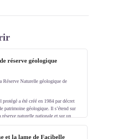
rir
de réserve géologique
a Réserve Naturelle géologique de
l protégé a été créé en 1984 par décret
le patrimoine géologique. Il s’étend sur
n réserve naturelle nationale et sur un
ts des Alpes aux spectaculaires gorges
épartement des Alpes de Haute-Provence
 et la lame de Facibelle
a préservation des fossiles et l’accueil du