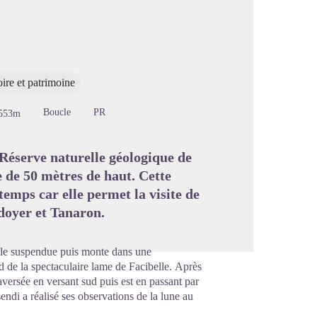
image en plein écran
oire et patrimoine
Boucle
PR
553m
 Réserve naturelle géologique de
 de 50 mètres de haut. Cette
emps car elle permet la visite de
doyer et Tanaron.
relle suspendue puis monte dans une
d de la spectaculaire lame de Facibelle. Après
versée en versant sud puis est en passant par
ndi a réalisé ses observations de la lune au