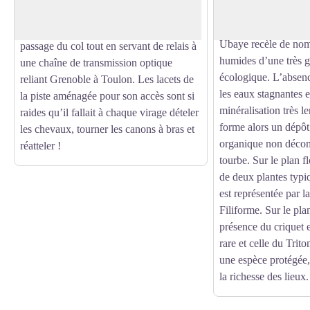
départemental en 200
Italien. Du haut de ses 2 505 m, elle
Bas situés sur la c
surveillait la vallée de l’Ubaye et le
Ubaye recèle de no
passage du col tout en servant de relais à
humides d’une très g
une chaîne de transmission optique
écologique. L’absen
reliant Grenoble à Toulon. Les lacets de
les eaux stagnantes 
la piste aménagée pour son accès sont si
minéralisation très l
raides qu’il fallait à chaque virage dételer
forme alors un dépôt
les chevaux, tourner les canons à bras et
organique non décom
réatteler !
tourbe. Sur le plan fl
de deux plantes typi
est représentée par l
Filiforme. Sur le plan
présence du criquet 
rare et celle du Trito
une espèce protégée,
la richesse des lieux.