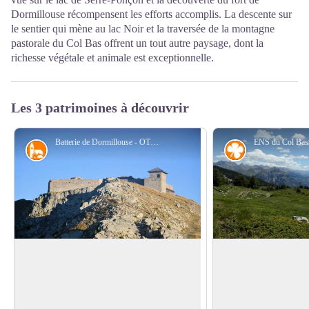
Dormillouse récompensent les efforts accomplis. La descente sur
le sentier qui mène au lac Noir et la traversée de la montagne
pastorale du Col Bas offrent un tout autre paysage, dont la
richesse végétale et animale est exceptionnelle.
Les 3 patrimoines à découvrir
Batterie de Dormillouse - OT Montclar
Petit patrimoine
Flore
Batterie de Dormillouse
Espace naturel sen
Bas
Construite en 1862, la batterie dite « du
Classé par Arrêté Pr
Col Bas » faisait partie du système de
Voir l'image en plein écran
en 1986 et en Espace
défense des Alpes du Sud contre le voisin