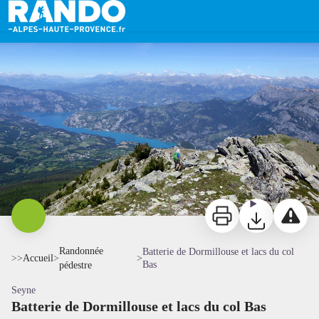
Batterie de Dormillouse et lacs du col Bas
Panorama sur le lac de Serre-Ponçon - ADRI 04
Imprimer
Télécharger
Signaler 
Randonnée
Batterie de Dormillouse et lacs du col
>>
Accueil
>
>
Bas
pédestre
Seyne
Batterie de Dormillouse et lacs du col Bas