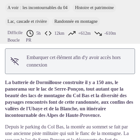
Voir l'image en plein écran
A voir : les incontournables du 04
Histoire et patrimoine
Lac, cascade et rivière
Randonnée en montagne
Difficile
5h
12km
+612m
-610m
Boucle
PR
Embarquer cet élément afin d'y avoir accès hors
connexion
La batterie de Dormillouse construite il y a 150 ans, le
panorama sur le lac de Serre-Ponçon, tout autant que la
beauté des lacs de montagne du Col Bas et la diversité des
paysages rencontrés font de cette randonnée, aux confins des
vallées de l'Ubaye et de la Blanche, un itinéraire
incontournable des Alpes de Haute-Provence.
Depuis le parking du Col Bas, la montée au sommet se fait par
une ancienne piste militaire qui suit le flanc de la montagne. La
vue sur le lac de Serre-Ponçon et la découverte du fort de