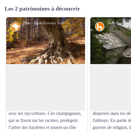
Les 2 patrimoines à découvrir
Hêtre - Haute-Provence Tourisme
Flore
Petit patrimoin
Le hêtre
Notre-Dame de Lu
On connaît le hêtre, essence arboricole
L'abbaye de Lure fu
qui peuple 10% des forêts françaises,
des moines de l'ordr
Voir l'image en plein écran
pour la qualité de son bois utilisé en
Chalaisiens. Filiale 
menuiserie. Ce que l’on sait moins, c’est
Boscodon, elle regro
que cet arbre vit en parfaite symbiose
bergers, cultivateurs
avec les mycorhizes. Ces champignons,
dispersés dans les d
qui se fixent sur les racines, protègent
l'abbaye. En partie d
l’arbre des bactéries et jouent un rôle
guerres de religion,