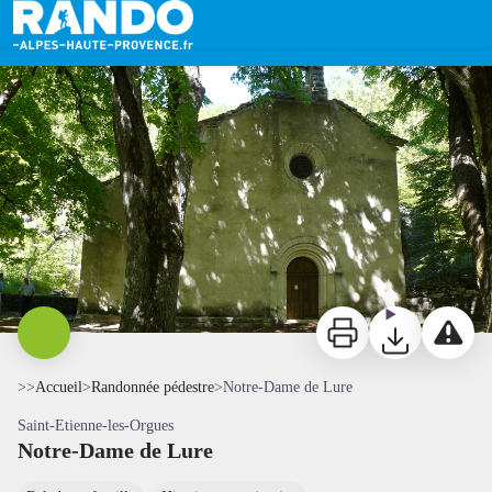
Notre-Dame de Lure
Notre-Dame de Lure - Haute-Provence Tourisme
Imprimer
Télécharger
Signaler 
>>
Accueil
>
Randonnée pédestre
>
Notre-Dame de Lure
Saint-Etienne-les-Orgues
Notre-Dame de Lure