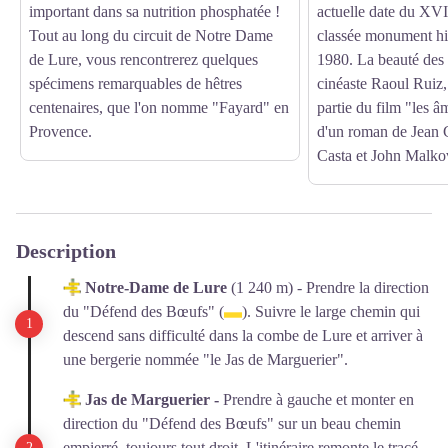
important dans sa nutrition phosphatée !
actuelle date du XVII
Tout au long du circuit de Notre Dame
classée monument hi
de Lure, vous rencontrerez quelques
1980. La beauté des l
spécimens remarquables de hêtres
cinéaste Raoul Ruiz,
centenaires, que l'on nomme "Fayard" en
partie du film "les â
Provence.
d'un roman de Jean G
Casta et John Malko
Description
Notre-Dame de Lure
(1 240 m) - Prendre la direction
du "Défend des Bœufs" (
). Suivre le large chemin qui
descend sans difficulté dans la combe de Lure et arriver à
une bergerie nommée "le Jas de Marguerier".
Jas de Marguerier -
Prendre à gauche et monter en
direction du "Défend des Bœufs" sur un beau chemin
empierré, toujours tout droit. L'itinéraire remonte le tracé