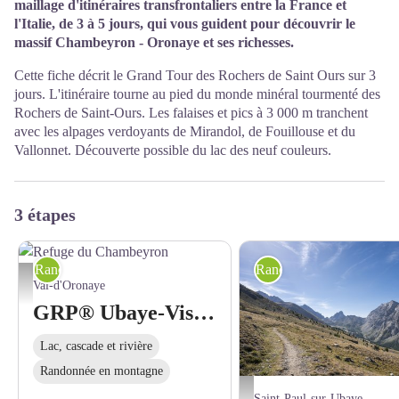
maillage d'itinéraires transfrontaliers entre la France et
l'Italie, de 3 à 5 jours, qui vous guident pour découvrir le
massif Chambeyron - Oronaye et ses richesses.
Cette fiche décrit le Grand Tour des Rochers de Saint Ours sur 3
jours. L'itinéraire tourne au pied du monde minéral tourmenté des
Rochers de Saint-Ours. Les falaises et pics à 3 000 m tranchent
avec les alpages verdoyants de Mirandol, de Fouillouse et du
Vallonnet. Découverte possible du lac des neuf couleurs.
3 étapes
Randonnée itinérante
Randonnée itinérante
Refuge du Chambeyron - Ubaye Tourisme
Val-d'Oronaye
GRP® Ubaye-Viso - Etape 1 : Saint-Ours - Refuge du Chambeyron
Lac, cascade et rivière
Randonnée en montagne
Au dessus de Fouillouse - Ubaye T
Saint-Paul-sur-Ubaye