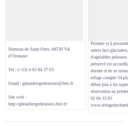
Gîte auberge de St Ours
Refuge du Chamb
Gîte auberge de montagne située dans le
A côté du bâtiment d'
petit hameau de St Ours. Situé à 1 800 m
refuge Jean Coste, c
Voir l'image en plein écran
d’altitude, le gîte est très ensoleillé et
trouve le refuge du 
dispose d’une vue imprenable sur la
situé sous la face i
Haute-Ubaye.
Chambeyron (3 389 m
Premier et à proxim
Hameau de Saint Ours, 04530 Val
autres lacs glaciaire
d’Oronaye
d'agréables pelouses 
préservé est accueilla
Tel : (+33) 4 92 84 37 03
dormir et de se resta
refuge compte 54 plac
Email : giteaubergedestours@free.fr
début juin à fin sept
réservation au printe
Site web :
92 84 33 83
http://giteaubergedestours.free.fr/
www.refugeduchamb