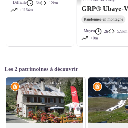
Difficile
6h
12km
+1164m
Randonnée en montagne
Moyen
2h
5,9km
+0m
Les 2 patrimoines à découvrir
Gîte auberge de St Ours - DR
Refuge
Refuge