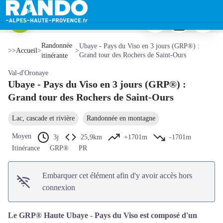
Ubaye - Pays du Viso en 3 jours (GRP®) : Grand tour des Rochers de Saint-Ours
Imprimer
Télécharger
Signaler 
Lac Premier - Ubaye Tourisme
Voir l'image en plein écran
Randonnée
Ubaye - Pays du Viso en 3 jours (GRP®) :
>>
Accueil
>
>
Grand tour des Rochers de Saint-Ours
itinérante
Val-d'Oronaye
Ubaye - Pays du Viso en 3 jours (GRP®) :
Grand tour des Rochers de Saint-Ours
Lac, cascade et rivière
Randonnée en montagne
Moyen
3j
25,9km
+1701m
-1701m
Itinérance
GRP®
PR
Embarquer cet élément afin d'y avoir accès hors
connexion
Le GRP® Haute Ubaye - Pays du Viso est composé d'un