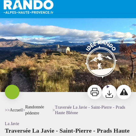
Traversée La Javie - Saint-Pierre - Prads Haute Bléone
Vallée de la Bléone - DB - CD Alpes de Haute-Provence
Imprimer
Télécharger
Signaler 
Randonnée
Traversée La Javie - Saint-Pierre - Prads
>>
Accueil
>
>
Haute Bléone
pédestre
La Javie
Traversée La Javie - Saint-Pierre - Prads Haute