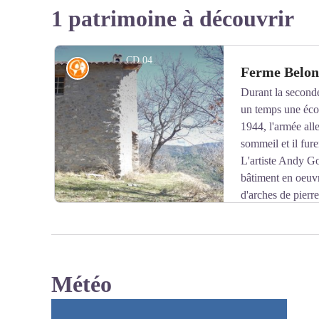
1 patrimoine à découvrir
CD 04
Histoire
Ferme Belon
Durant la second
un temps une écol
1944, l'armée alle
sommeil et il fure
L'artiste Andy G
bâtiment en oeuvr
d'arches de pierr
évoque la nature clandestine de la Résistance.
Météo
Voir l'image en plein écran