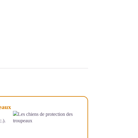
peaux
.).