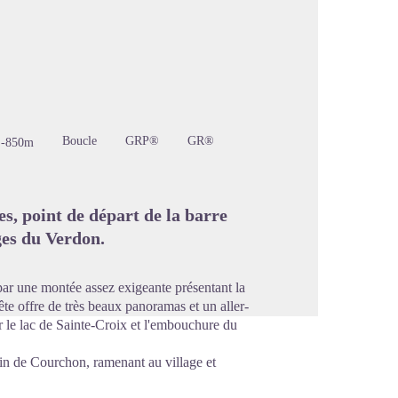
image en plein écran
Boucle
GRP®
GR®
-850m
es, point de départ de la barre
ges du Verdon.
 par une montée assez exigeante présentant la
crête offre de très beaux panoramas et un aller-
ur le lac de Sainte-Croix et l'embouchure du
min de Courchon, ramenant au village et