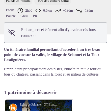
Balade en famille
Hors des sentiers battus
Voir l'image en plein écran
Facile
2h30
6,6km
+196m
-195m
Boucle
GR®
PR
Embarquer cet élément afin d'y avoir accès hors
connexion
Un itinéraire familial permettant d'accéder à un très beau
point de vue sur la vallée, le village de Selonnet et la Tour
Lesdiguières.
Empruntant principalement des pistes, l'itinéraire fait le tour du
bois du château, passant dans la forêt et au milieu de cultures.
1 patrimoine à découvrir
Eglise de Selonnet - OT Blanche Serre Ponçon
Petit patrimoine