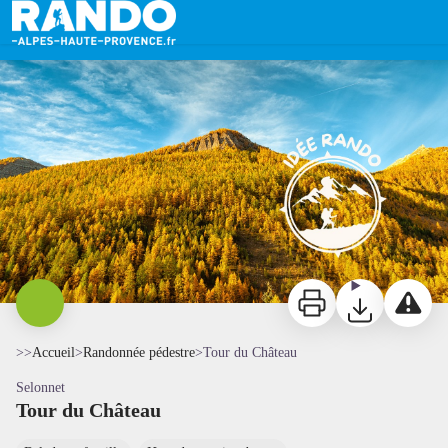
Tour du Château
Tour du château - AD04 Raoul Getraud
Imprimer
Télécharger
Signaler 
>>
Accueil
>
Randonnée pédestre
>
Tour du Château
Selonnet
Tour du Château