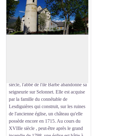
Eglise de Selonnet
Citée par Lucius III en 1183, l'église
paroissiale se situait à l'emplacement de
Voir l'image en plein écran
l'église actuelle. Pendant les guerres de
religion, elle a souffert et a été
complètement ruinée. Au cours du XVIe
siècle, l'abbé de l'île Barbe abandonne sa
seigneurie sur Selonnet. Elle est acquise
par la famille du connétable de
Lesdiguières qui construit, sur les ruines
de l'ancienne église, un château qu'elle
possède encore en 1715. Au cours du
XVIIIe siècle , peut-être après le grand
incendie de 1798, une église est bâtie à