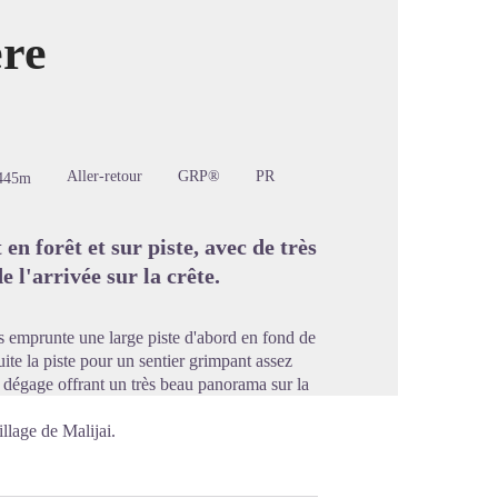
ère
image en plein écran
Aller-retour
GRP®
PR
445m
n forêt et sur piste, avec de très
e l'arrivée sur la crête.
uis emprunte une large piste d'abord en fond de
suite la piste pour un sentier grimpant assez
se dégage offrant un très beau panorama sur la
illage de Malijai.